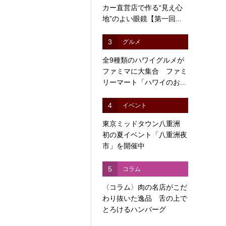
カー直営店で作る“見え心
地”のよい眼鏡【第一回...
3
グルメ
全9種類のハワイグルメが
ファミマに大集合 ファミ
リーマート「ハワイのお...
4
イベント
東京ミッドタウン八重洲
初の夏イベント「八重洲夜
市」を開催中
5
コラム
〈コラム〉肉の名店がこだ
わり抜いた逸品 舌の上で
とろけるハンバーグ