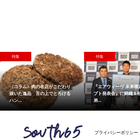
特集
特集
〈コラム〉肉の名店がこだわり
『エアウィーヴ 未来寝
抜いた逸品 舌の上でとろける
プト発表会』に錦織＆
ハン...
弟...
プライバシーポリシー