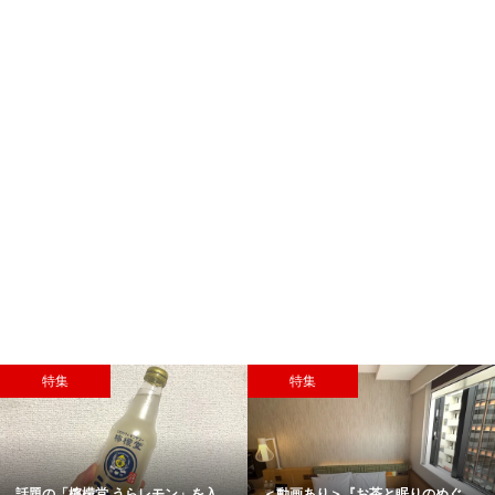
特集
特集
話題の「檸檬堂 うらレモン」を入...
＜動画あり＞『お茶と眠りのめぐ...