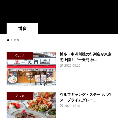
博多
博多
博多・中洲川端の行列店が東京
グルメ
初上陸！『一天門 神...
2026.05.16
ウルフギャング・ステーキハウ
グルメ
ス プライムグレー...
2020.12.07