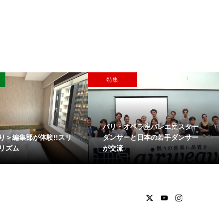
特集
パリ・オペラ座バレエ団スター
り＞編集部が体験!!スリ
ダンサーと日本の若手ダンサー
リズム
が交流