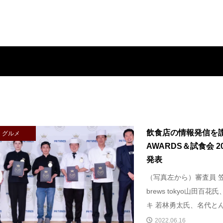
飲食店の情報発信を
グルメ
AWARDS＆試食会 
発表
（写真左から）審査員 笠原
brews tokyo山田
キ 若林勇太氏、名代とんか
2022.06.16