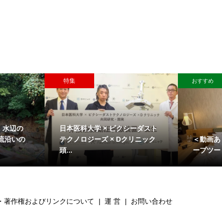
特集
おすすめ
 水辺の
日本医科大学 × ピクシーダスト
＜動画あ
流沿いの
テクノロジーズ × Dクリニック
ープツー
頭...
・著作権およびリンクについて
運 営
お問い合わせ