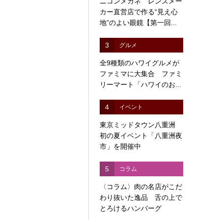
ニコンメガネ レンズメー
カー直営店で作る“見え心
地”のよい眼鏡【第一回...
3
グルメ
全9種類のハワイグルメが
ファミマに大集合 ファミ
リーマート「ハワイのお...
4
イベント
東京ミッドタウン八重洲
初の夏イベント「八重洲夜
市」を開催中
5
コラム
〈コラム〉肉の名店がこだ
わり抜いた逸品 舌の上で
とろけるハンバーグ