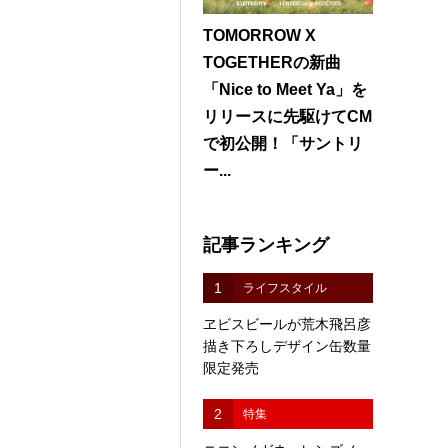
TOMORROW X
TOGETHERの新曲
「Nice to Meet Ya」を
リリースに先駆けてCM
で初公開！「サントリ
ー...
記事ランキング
1
ライフスタイル
ヱビスビールが荒木飛呂彦
描き下ろしデザイン缶数量
限定発売
2
特集