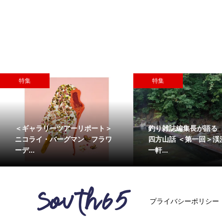
特集
特集
＜ギャラリーツアーリポート＞
釣り雑誌編集長が語る
ニコライ・バーグマン フラワ
四方山話 ＜第一回＞渓
ーデ...
一軒...
プライバシーポリシー