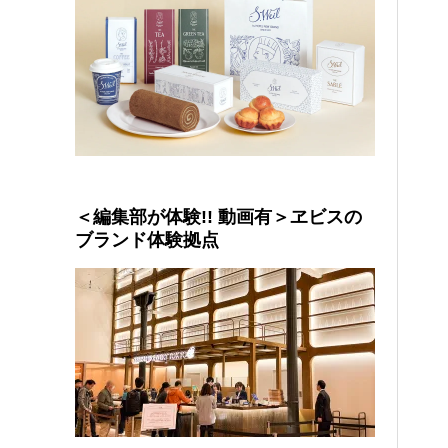
＜編集部が体験!! 動画有＞ヱビスの
ブランド体験拠点