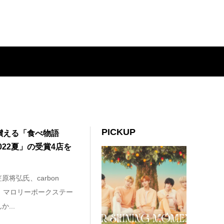
PICKUP
讃える「食べ物語
2022夏」の受賞4店を
将弘氏、carbon
百花氏、マロリーポークステー
...