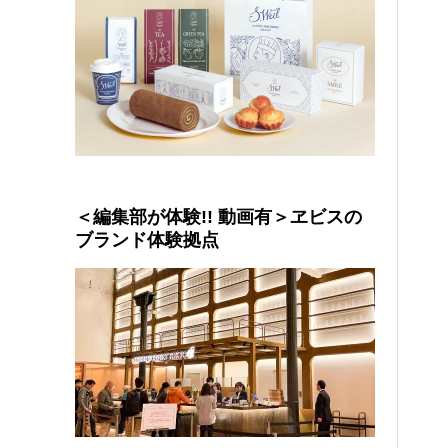
＜編集部が体験!! 動画有＞ヱビスの
ブランド体験拠点