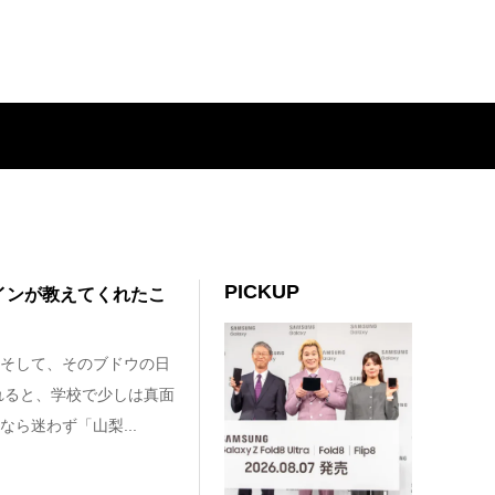
PICKUP
インが教えてくれたこ
そして、そのブドウの日
れると、学校で少しは真面
ら迷わず「山梨...