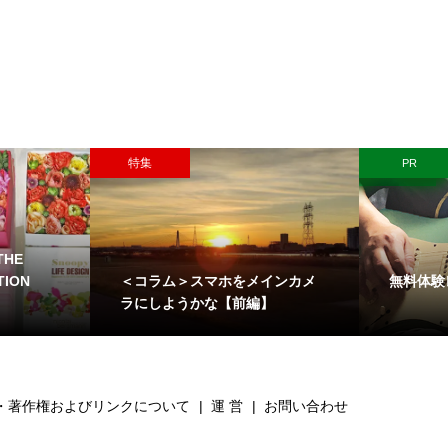
特集
PR
HE
＜コラム＞スマホをメインカメ
無料体験
TION
ラにしようかな【前編】
・著作権およびリンクについて
運 営
お問い合わせ