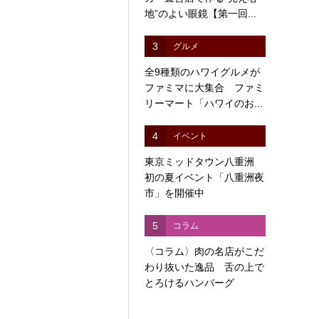
地”のよい眼鏡【第一回...
3
グルメ
全9種類のハワイグルメが
ファミマに大集合 ファミ
リーマート「ハワイのお...
4
イベント
東京ミッドタウン八重洲
初の夏イベント「八重洲夜
市」を開催中
5
コラム
〈コラム〉肉の名店がこだ
わり抜いた逸品 舌の上で
とろけるハンバーグ