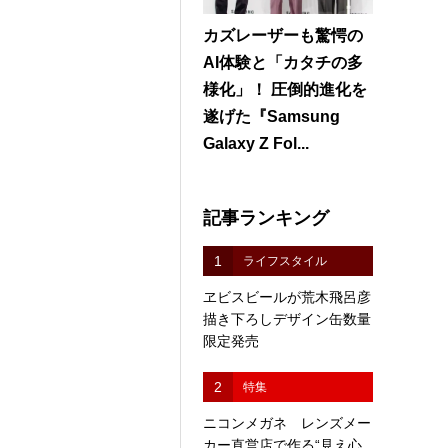
カズレーザーも驚愕の
AI体験と「カタチの多
様化」！ 圧倒的進化を
遂げた『Samsung
Galaxy Z Fol...
記事ランキング
1
ライフスタイル
ヱビスビールが荒木飛呂彦
描き下ろしデザイン缶数量
限定発売
2
特集
ニコンメガネ レンズメー
カー直営店で作る“見え心