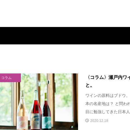
〈コラム〉瀬戸内ワ
コラム
と。
ワインの原料はブドウ。
本の名産地は？ と問わ
目に勉強してきた日本人な
2020.12.18