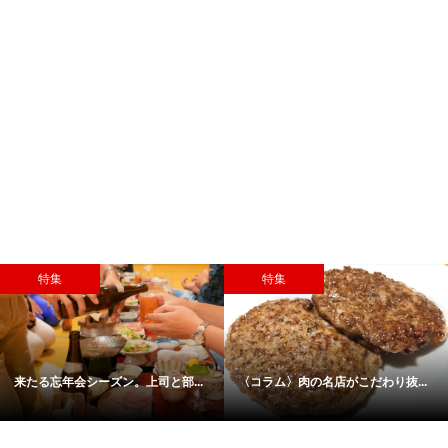
特集
特集
来たる忘年会シーズン。上司と部...
〈コラム〉肉の名店がこだわり抜...