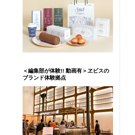
＜編集部が体験!! 動画有＞ヱビスの
ブランド体験拠点