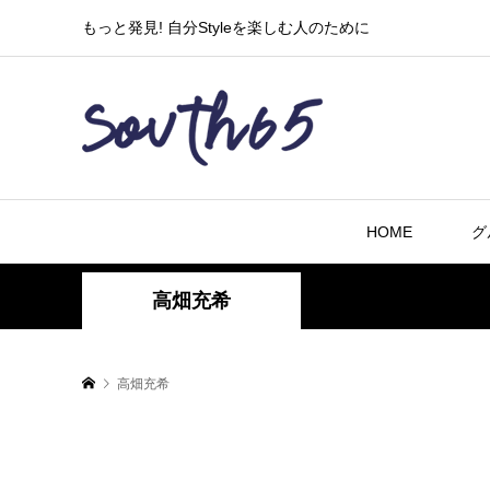
もっと発見! 自分Styleを楽しむ人のために
HOME
グ
高畑充希
高畑充希