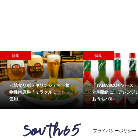
特集
特集
＜試食リポ＞キリンシティ 植
「TABASCO®ソース
物性肉原料「ミラクルミート」
と刺激的に アレンジ
使用...
おうちバル
プライバシーポリシー