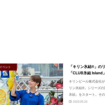
「キリン氷結®」の
イベント
「CLUB氷結 Islan
キリンビール株式会社が
リン氷結®」シリーズの
氷結」をスタート。そのリ
2023.05.20