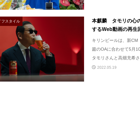
本麒麟 タモリの心
イフスタイル
するWeb動画の再生回数
キリンビールは、新CM
篇のOAに合わせて5月1
タモリさんと高畑充希さん
2022.05.19