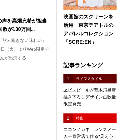
映画館のスクリーンを
の声を高畑充希が担当
活用 東京テアトルの
が130万回...
アパレルコレクション
「飲み飽きない味わい」
「SCRE:EN」
0日（火）よりWeb限定で
が出演する...
記事ランキング
1
ライフスタイル
ヱビスビールが荒木飛呂彦
描き下ろしデザイン缶数量
限定発売
2
特集
ニコンメガネ レンズメー
カー直営店で作る“見え心