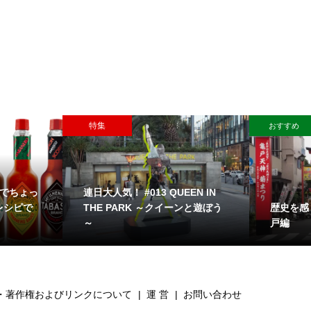
特集
おすすめ
」でちょっ
連日大人気！ #013 QUEEN IN
歴史を感
レシピで
THE PARK ～クイーンと遊ぼう
戸編
～
・著作権およびリンクについて
運 営
お問い合わせ