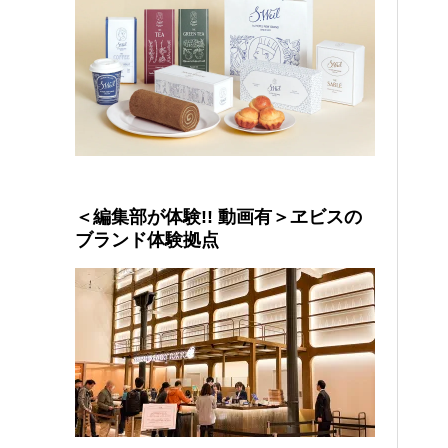
＜編集部が体験!! 動画有＞ヱビスの
ブランド体験拠点