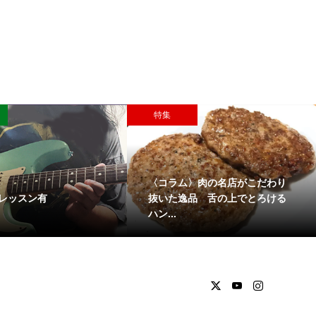
特集
〈コラム〉肉の名店がこだわり
レッスン有
抜いた逸品 舌の上でとろける
ハン...