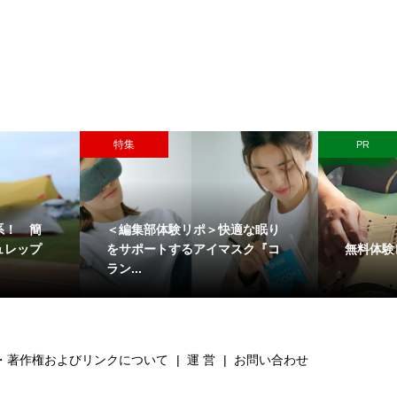
特集
PR
系！ 簡
＜編集部体験リポ＞快適な眠り
無料体験
ュレップ
をサポートするアイマスク『コ
ラン...
・著作権およびリンクについて
運 営
お問い合わせ