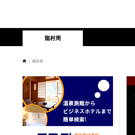
龍村周
龍村周