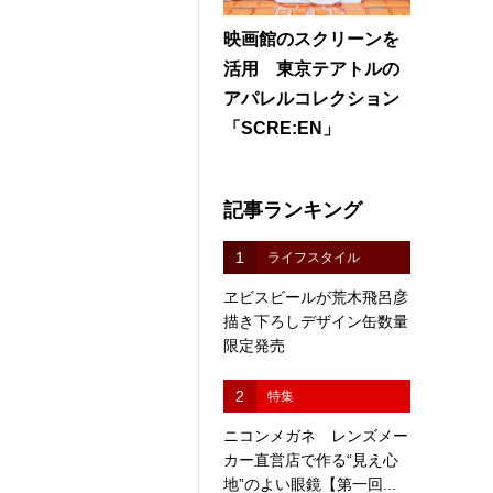
映画館のスクリーンを
活用 東京テアトルの
アパレルコレクション
「SCRE:EN」
記事ランキング
1
ライフスタイル
ヱビスビールが荒木飛呂彦
描き下ろしデザイン缶数量
限定発売
2
特集
ニコンメガネ レンズメー
カー直営店で作る“見え心
地”のよい眼鏡【第一回...