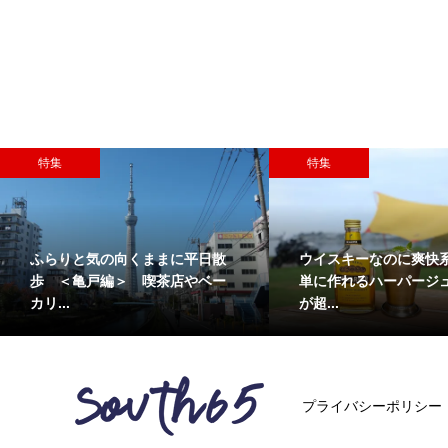
特集
特集
ふらりと気の向くままに平日散
ウイスキーなのに爽快
歩 ＜亀戸編＞ 喫茶店やベー
単に作れるハーパージ
カリ...
が超...
プライバシーポリシー