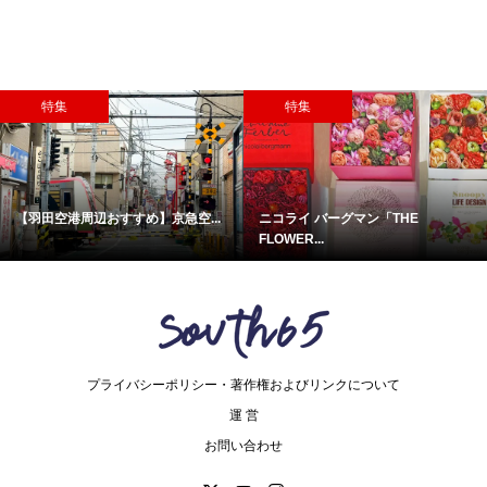
特集
特集
【羽田空港周辺おすすめ】京急空...
ニコライ バーグマン「THE
FLOWER...
プライバシーポリシー・著作権およびリンクについて
運 営
お問い合わせ