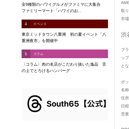
AM
全9種類のハワイグルメがファミマに大集合
ファミリーマート「ハワイのお...
取り
市場
4
イベント
渋
東京ミッドタウン八重洲 初の夏イベント「八
重洲夜市」を開催中
ブラ
5
コラム
ップ
〈コラム〉肉の名店がこだわり抜いた逸品 舌
とな
の上でとろけるハンバーグ
ポッ
名称：
住所
日程
営業