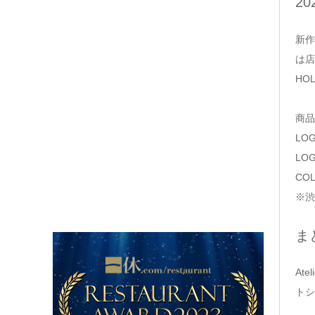
2
新作
は店
HO
商品
LO
LO
CO
※渋
ま
At
トシ