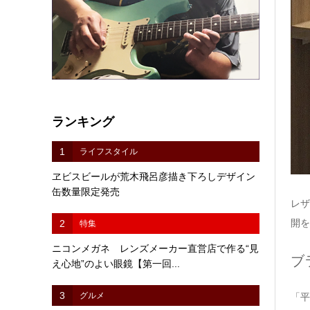
ランキング
1
ライフスタイル
ヱビスビールが荒木飛呂彦描き下ろしデザイン
缶数量限定発売
レザ
開を
2
特集
ニコンメガネ レンズメーカー直営店で作る“見
ブ
え心地”のよい眼鏡【第一回...
3
グルメ
「平