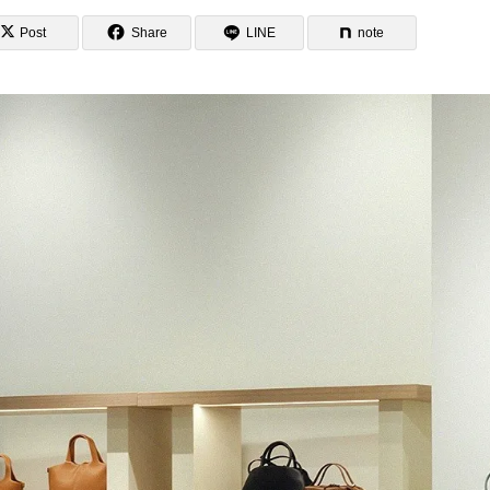
Post
Share
LINE
note