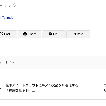
連リンク
s://atlm.kr
Post
Share
LINE
note
ぷれにゅー
在庫スイートクラウドに将来の欠品を可視化する
「在庫数量予測」...