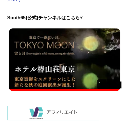
South65{公式}チャンネルはこちら☟