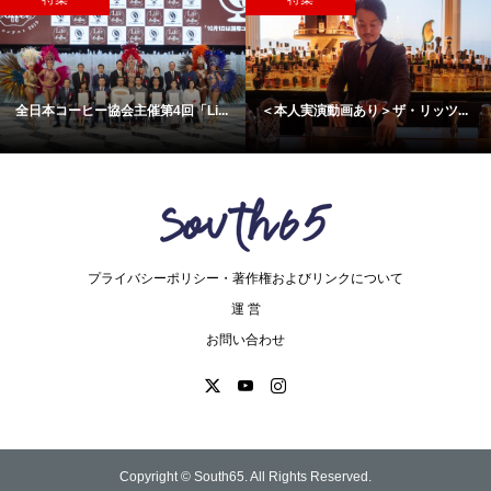
催第4回「Li...
＜本人実演動画あり＞ザ・リッツ...
動画で見たらすぐに
プライバシーポリシー・著作権およびリンクについて
運 営
お問い合わせ
Copyright ©
South65. All Rights Reserved.