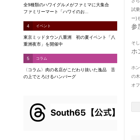
さら
全9種類のハワイグルメがファミマに大集合
試乗
ファミリーマート「ハワイのお...
ー)
参
4
イベント
東京ミッドタウン八重洲 初の夏イベント「八
そし
重洲夜市」を開催中
ホ
5
コラム
ホン
〈コラム〉肉の名店がこだわり抜いた逸品 舌
の木
の上でとろけるハンバーグ
オフ