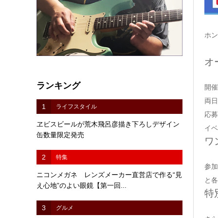
ホン
オ
ランキング
開催
両日
1
ライフスタイル
応募
ヱビスビールが荒木飛呂彦描き下ろしデザイン
イベ
缶数量限定発売
ワ
2
特集
参加
ニコンメガネ レンズメーカー直営店で作る“見
と各
え心地”のよい眼鏡【第一回...
特
3
グルメ