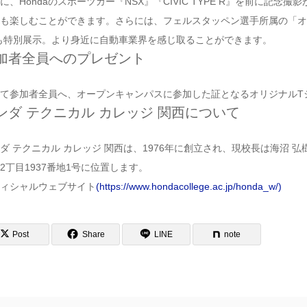
に、Hondaのスポーツカー『NSX』『CIVIC TYPE R』を前に記念撮
も楽しむことができます。さらには、フェルスタッペン選手所属の「オ
も特別展示。より身近に自動車業界を感じ取ることができます。
加者全員へのプレゼント
て参加者全員へ、オープンキャンパスに参加した証となるオリジナルT
ンダ テクニカル カレッジ 関西について
ダ テクニカル カレッジ 関西は、1976年に創立され、現校長は海沼
2丁目1937番地1号に位置します。
ィシャルウェブサイト
(https://www.hondacollege.ac.jp/honda_w/)
Post
Share
LINE
note