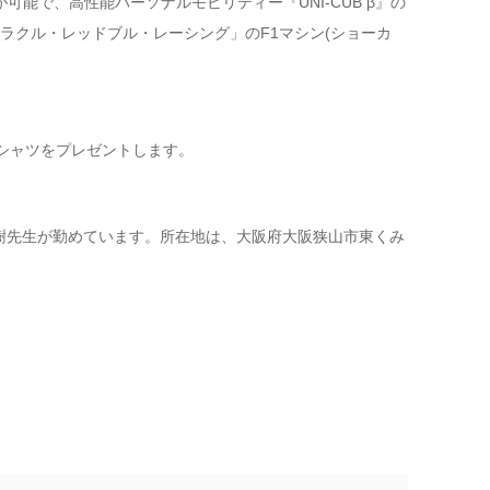
影が可能で、高性能パーソナルモビリティー『UNI-CUB β』の
ラクル・レッドブル・レーシング」のF1マシン(ショーカ
シャツをプレゼントします。
 弘樹先生が勤めています。所在地は、大阪府大阪狭山市東くみ