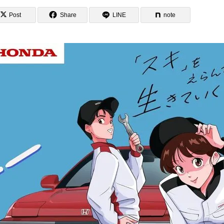
Post
Share
LINE
note