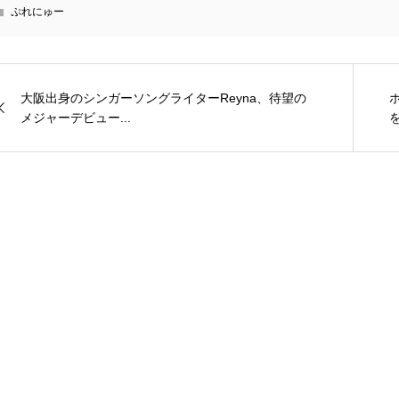
ぷれにゅー
大阪出身のシンガーソングライターReyna、待望の
メジャーデビュー...
を