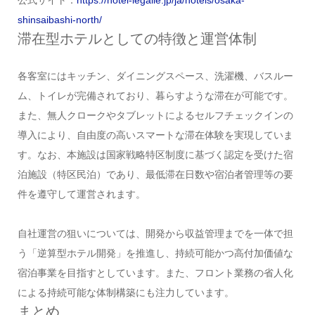
公式サイト：
https://hotel-legalie.jp/ja/hotels/osaka-
shinsaibashi-north/
滞在型ホテルとしての特徴と運営体制
各客室にはキッチン、ダイニングスペース、洗濯機、バスルー
ム、トイレが完備されており、暮らすような滞在が可能です。
また、無人クロークやタブレットによるセルフチェックインの
導入により、自由度の高いスマートな滞在体験を実現していま
す。なお、本施設は国家戦略特区制度に基づく認定を受けた宿
泊施設（特区民泊）であり、最低滞在日数や宿泊者管理等の要
件を遵守して運営されます。
自社運営の狙いについては、開発から収益管理までを一体で担
う「逆算型ホテル開発」を推進し、持続可能かつ高付加価値な
宿泊事業を目指すとしています。また、フロント業務の省人化
による持続可能な体制構築にも注力しています。
まとめ