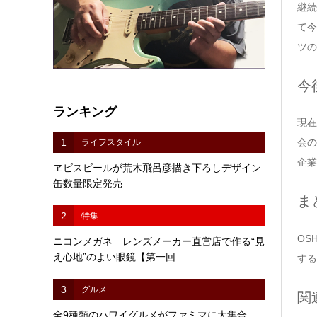
継続
て今
ツの
今
ランキング
現在
1
会の
ライフスタイル
企業
ヱビスビールが荒木飛呂彦描き下ろしデザイン
缶数量限定発売
ま
2
特集
OS
ニコンメガネ レンズメーカー直営店で作る“見
え心地”のよい眼鏡【第一回...
する
3
グルメ
関
全9種類のハワイグルメがファミマに大集合