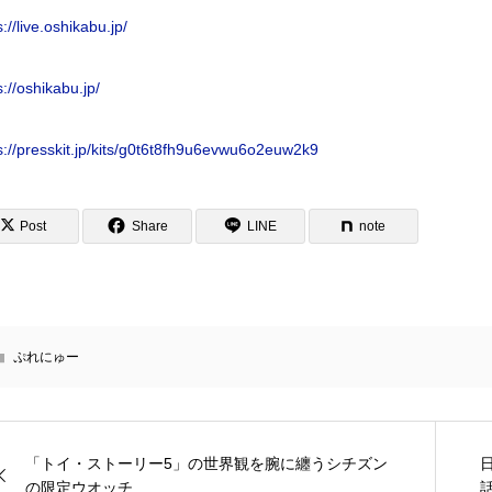
s://live.oshikabu.jp/
s://oshikabu.jp/
s://presskit.jp/kits/g0t6t8fh9u6evwu6o2euw2k9
Post
Share
LINE
note
ぷれにゅー
「トイ・ストーリー5」の世界観を腕に纏うシチズン
の限定ウオッチ...
話