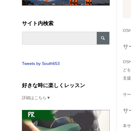
サイト内検索
OS
サ
OS
Tweets by South653
どを
支援
好きな時に楽しくレッスン
サー
詳細はこちら▼
サ
本サ