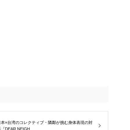
日本×台湾のコレクティブ・隣鄰が挑む身体表現の対
『DEAR NEIGH...