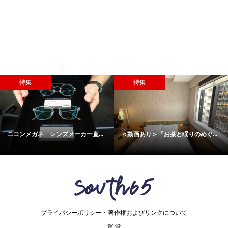
集
特集
特
メガネ レンズメーカー直...
＜動画あり＞『お茶と眠りのめぐ...
＜撮り
『横...
プライバシーポリシー・著作権およびリンクについて
運 営