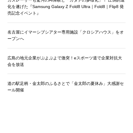
カズレーザーも驚愕のAI体験と「カタチの多様化」！ 圧倒的進
化を遂げた『Samsung Galaxy Z Fold8 Ultra｜Fold8｜Flip8 発
売記念イベント』
名古屋にイマーシブシアター専用施設「クロシアハウス」をオ
ープンへ
広島の地元企業がぷよぷよで激突！eスポーツ道で企業対抗大
会を放送
道の駅足柄・金太郎のふるさとで「金太郎の夏休み」大感謝セ
ール開催