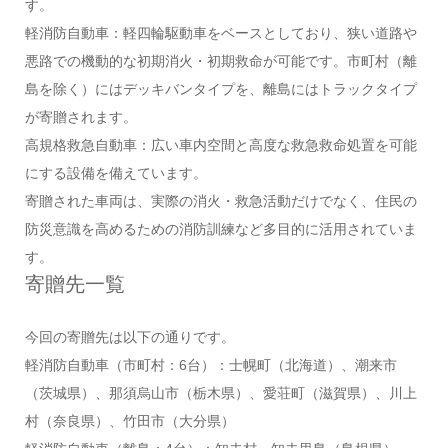
す。
軽消防自動車：軽四輪駆動車をベースとしており、狭い道路や
悪路での機動的な初期消火・初期救命が可能です。市町村（離
島を除く）にはデッキバンタイプを、離島にはトラックタイプ
が寄贈されます。
高規格救急自動車：広い車内空間と高度な救急救命処置を可能
にする設備を備えています。
寄贈された車両は、実際の消火・救急活動だけでなく、住民の
防災意識を高めるための消防訓練など多目的に活用されていま
す。
寄贈先一覧
今回の寄贈先は以下の通りです。
軽消防自動車（市町村：6台）：士幌町（北海道）、潮来市
（茨城県）、那須烏山市（栃木県）、愛荘町（滋賀県）、川上
村（奈良県）、竹田市（大分県）