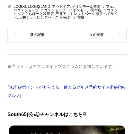
LOGOS
,
LOGOSLAND
,
アウトドア
,
イオンモール熊本
,
カフェ
,
ロゴスショップ
,
ロゴスショップ イオンモール熊本店
,
ロゴスシ
ョップ ららぽーと和泉店
,
三井アウトレットパーク 横浜ベイサイ
ド
,
三井ショッピングパーク ららぽーと和泉
※当サイトはアフリエイトプログラムに参加しています。
PayPayポイントがもらえる・使えるグルメ予約サイト[PayPay
グルメ]
South65{公式}チャンネルはこちら☟