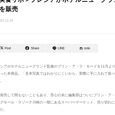
を販売
021.11.10
Post
Share
LINE
note
シアがホテルニューグランド監修のプリン・ア・ラ・モードを11月よ
った本商品。「見本写真ではわかりにくいから、実際に手に入れて食べ
。
発売して間もないこともあり、苦心の末に編集部はついに
プリン・ア・
グモール・ラゾーナ川崎の一階にあるスーパーマーケット。売り切れに
た。