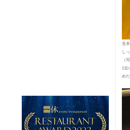
見本
しっ
（写
1近
めだ