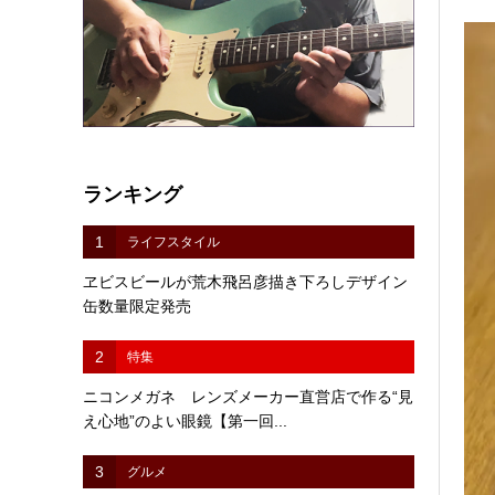
ランキング
1
ライフスタイル
ヱビスビールが荒木飛呂彦描き下ろしデザイン
缶数量限定発売
2
特集
ニコンメガネ レンズメーカー直営店で作る“見
え心地”のよい眼鏡【第一回...
3
グルメ