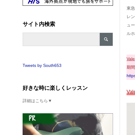
東急
レン
サイト内検索
ュー
ルホ
Vale
Tweets by South653
期間
http
好きな時に楽しくレッスン
Va
詳細はこちら▼