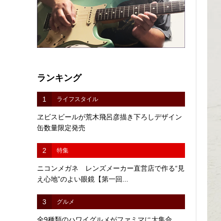
ランキング
1
ライフスタイル
ヱビスビールが荒木飛呂彦描き下ろしデザイン
缶数量限定発売
2
特集
ニコンメガネ レンズメーカー直営店で作る“見
え心地”のよい眼鏡【第一回...
3
グルメ
全9種類のハワイグルメがファミマに大集合