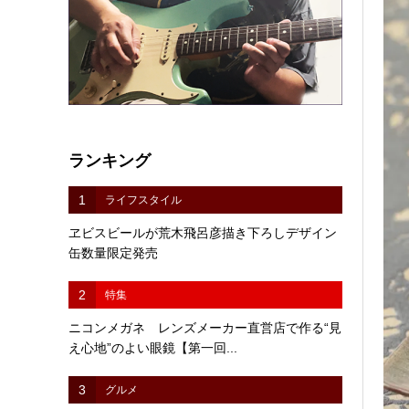
ランキング
1
ライフスタイル
ヱビスビールが荒木飛呂彦描き下ろしデザイン
缶数量限定発売
2
特集
ニコンメガネ レンズメーカー直営店で作る“見
え心地”のよい眼鏡【第一回...
3
グルメ