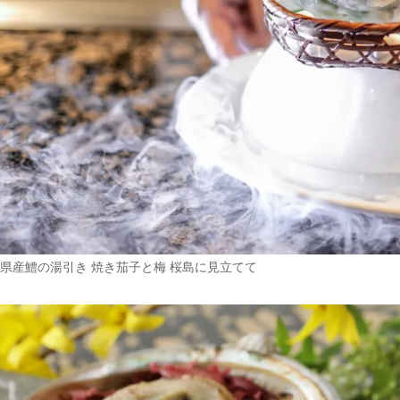
県産鱧の湯引き 焼き茄子と梅 桜島に見立てて