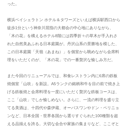
った。
横浜ベイシェラトン ホテル＆タワーズといえば横浜駅西口から
徒歩1分という神奈川屈指の大都会の中心地にありながら、
「木の花」を構えるホテル8階には四季折々の草木が手入れさ
れた自然美あふれる日本庭園が。丹沢山系の景勝地を模した、
この日本庭園「天嶺（あまね）」を個室から眺めながら会席料
理をいただくのが、「木の花」での一番贅沢な愉しみ方だ。
また今回のリニューアルでは、和食レストラン内に6席の鉄板
焼個室「山吹」を新設。A5ランクの銘柄和牛を目の前で焼き上
げる鉄板焼と会席料理を一度にいただく贅沢な鉄板コースは、
ここ「山吹」でしか愉しめない。さらに、一流の料理を盛り立
てる美酒は、十四代や森伊蔵、オーパスワンやドン・ペリニョ
ンなど、日本全国・世界各国から選りすぐられた100種類を超
える品揃えを誇る。大切な会合や家族の集まりなど、ここぞと