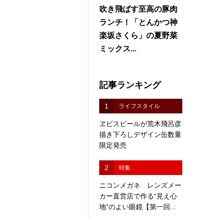
吹き飛ばす至高の豚肉
ランチ！「とんかつ神
楽坂さくら」の夏野菜
ミックス...
記事ランキング
1
ライフスタイル
ヱビスビールが荒木飛呂彦
描き下ろしデザイン缶数量
限定発売
2
特集
ニコンメガネ レンズメー
カー直営店で作る“見え心
地”のよい眼鏡【第一回...