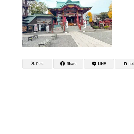
Post
Share
LINE
no