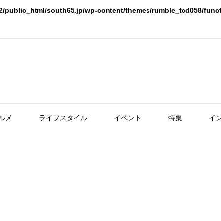
2/public_html/south65.jp/wp-content/themes/rumble_tcd058/func
ルメ
ライフスタイル
イベント
特集
イ