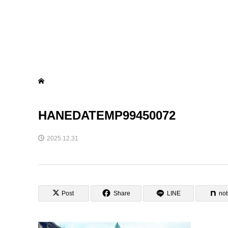
HANEDATEMP99450072
2025.12.31
Post
Share
LINE
no