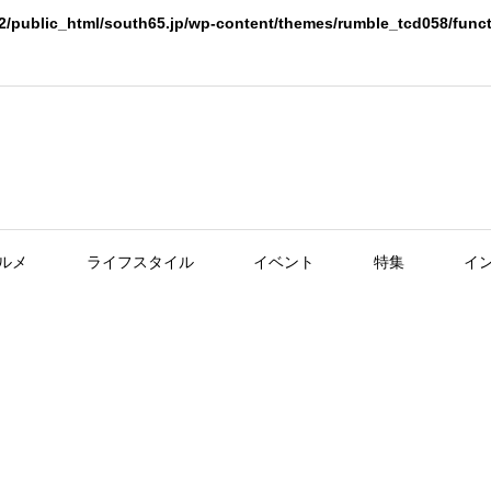
2/public_html/south65.jp/wp-content/themes/rumble_tcd058/func
ルメ
ライフスタイル
イベント
特集
イ