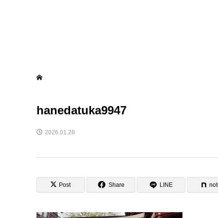
hanedatuka9947
2026.01.28
Post
Share
LINE
no