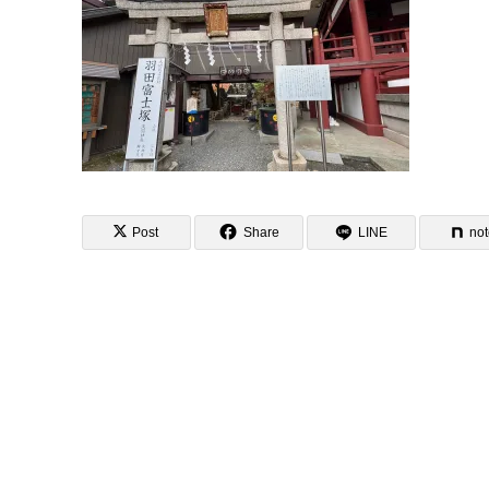
Post
Share
LINE
no