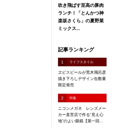
吹き飛ばす至高の豚肉
ランチ！「とんかつ神
楽坂さくら」の夏野菜
ミックス...
記事ランキング
1
ライフスタイル
ヱビスビールが荒木飛呂彦
描き下ろしデザイン缶数量
限定発売
2
特集
ニコンメガネ レンズメー
カー直営店で作る“見え心
地”のよい眼鏡【第一回...