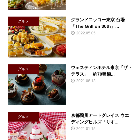
グランドニッコー東京 台場
グルメ
「The Grill on 30th」...
2022.05.05
ウェスティンホテル東京「ザ・
グルメ
テラス」 約70種類...
2021.08.13
京都鴨川アートグレイス ウエ
グルメ
ディングヒルズ「りす...
2021.01.15