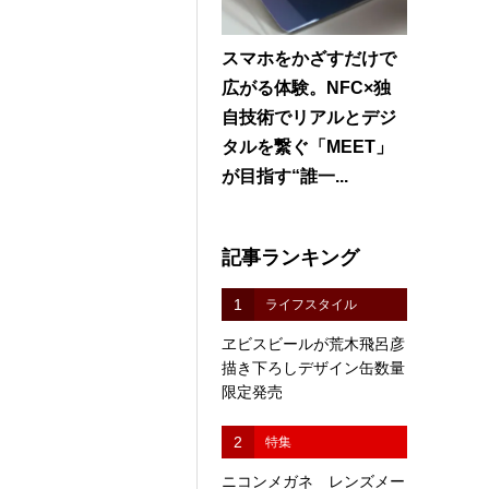
スマホをかざすだけで
広がる体験。NFC×独
自技術でリアルとデジ
タルを繋ぐ「MEET」
が目指す“誰一...
記事ランキング
1
ライフスタイル
ヱビスビールが荒木飛呂彦
描き下ろしデザイン缶数量
限定発売
2
特集
ニコンメガネ レンズメー