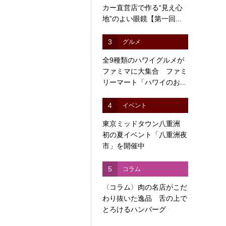
カー直営店で作る“見え心
地”のよい眼鏡【第一回...
3
グルメ
全9種類のハワイグルメが
ファミマに大集合 ファミ
リーマート「ハワイのお...
4
イベント
東京ミッドタウン八重洲
初の夏イベント「八重洲夜
市」を開催中
5
コラム
〈コラム〉肉の名店がこだ
わり抜いた逸品 舌の上で
とろけるハンバーグ