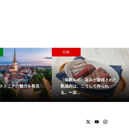
特集
〈体験ルポ〉旨みが凝縮された
ストニアの魅力を発見
熟成肉は、こうして作られ
る。〜加...