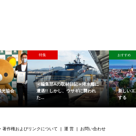
特集
おすすめ
＜編集部Aの取材日記＞潜水艦に
観光協会
新しいエ
遭遇!! しかし、ウサギに襲われ
する
た...
・著作権およびリンクについて
運 営
お問い合わせ