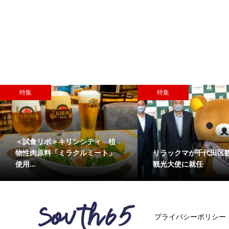
特集
特集
＜試食リポ＞キリンシティ 植
リラックマが千代田区
物性肉原料「ミラクルミート」
観光大使に就任
使用...
プライバシーポリシー