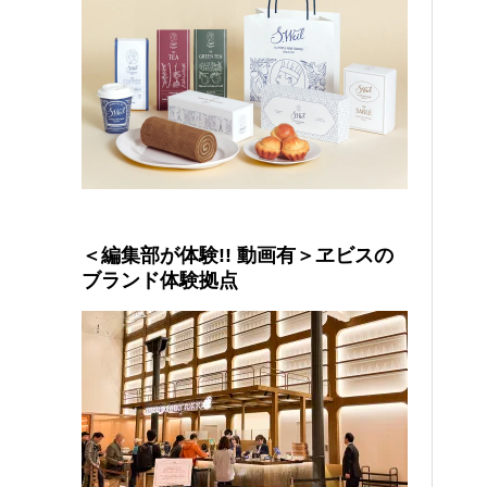
＜編集部が体験!! 動画有＞ヱビスの
ブランド体験拠点