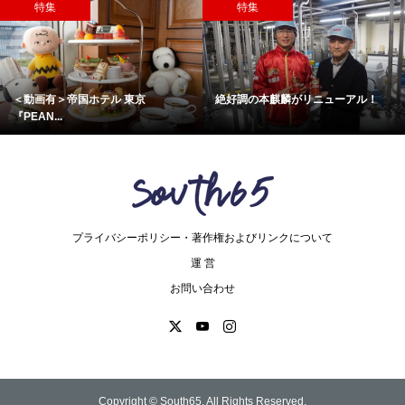
特集
特集
＜動画有＞帝国ホテル 東京
絶好調の本麒麟がリニューアル！
『PEAN...
プライバシーポリシー・著作権およびリンクについて
運 営
お問い合わせ
Copyright ©
South65. All Rights Reserved.