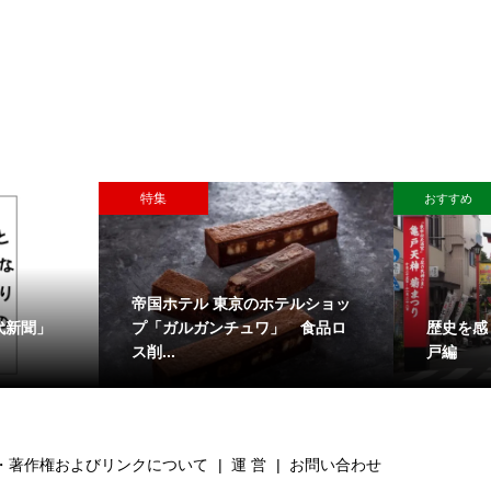
特集
50周年を迎えた国際写真コンテ
じながら街を歩く 亀
スト「Nikon Photo Contest
2018-20...
・著作権およびリンクについて
運 営
お問い合わせ