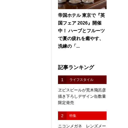
帝国ホテル 東京で『英
国フェア 2026』開催
中！ ハーブとフルーツ
で夏の疲れを癒やす、
洗練の「...
記事ランキング
1
ライフスタイル
ヱビスビールが荒木飛呂彦
描き下ろしデザイン缶数量
限定発売
2
特集
ニコンメガネ レンズメー