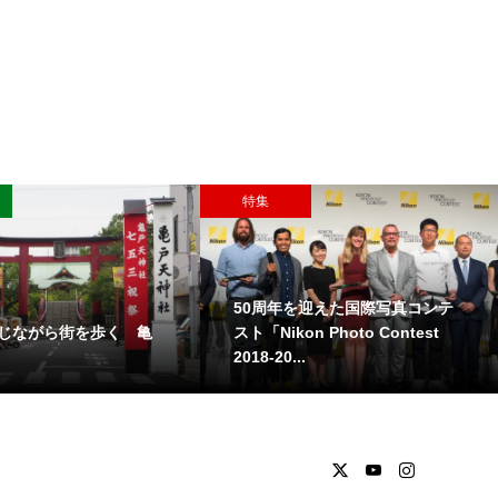
特集
特集
米ディズニーリゾート最新情
サッポロビールが北海
報！ スター・ウォーズのテーマ
共創活動プロジェクト
ランド...
けな...