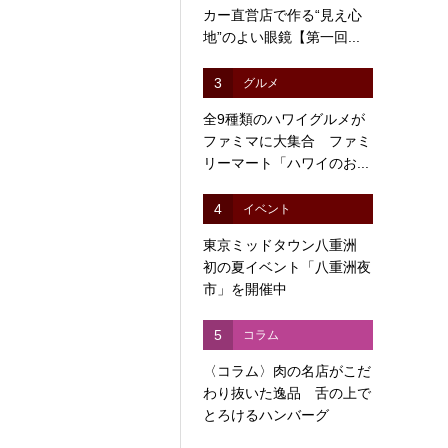
カー直営店で作る“見え心
地”のよい眼鏡【第一回...
3
グルメ
全9種類のハワイグルメが
ファミマに大集合 ファミ
リーマート「ハワイのお...
4
イベント
東京ミッドタウン八重洲
初の夏イベント「八重洲夜
市」を開催中
5
コラム
〈コラム〉肉の名店がこだ
わり抜いた逸品 舌の上で
とろけるハンバーグ