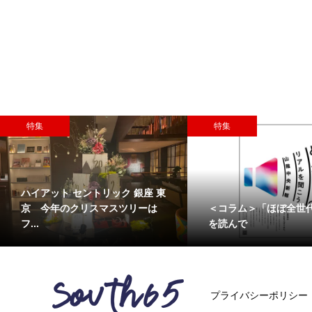
特集
おすすめ
帝国ホテル 東京のホテルショッ
代新聞」
歴史を感
プ「ガルガンチュワ」 食品ロ
戸編
ス削...
プライバシーポリシー