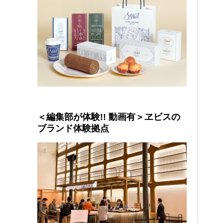
＜編集部が体験!! 動画有＞ヱビスの
ブランド体験拠点