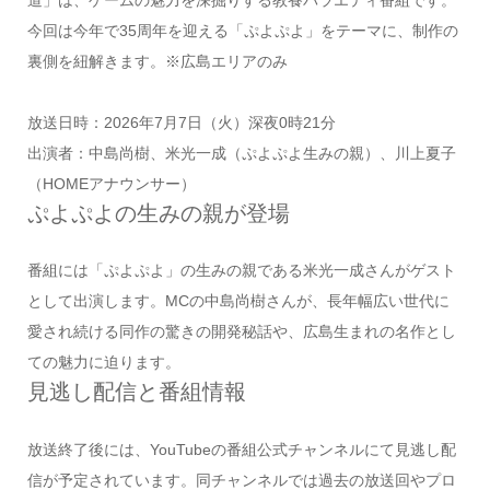
道」は、ゲームの魅力を深掘りする教養バラエティ番組です。
今回は今年で35周年を迎える「ぷよぷよ」をテーマに、制作の
裏側を紐解きます。※広島エリアのみ
放送日時：2026年7月7日（火）深夜0時21分
出演者：中島尚樹、米光一成（ぷよぷよ生みの親）、川上夏子
（HOMEアナウンサー）
ぷよぷよの生みの親が登場
番組には「ぷよぷよ」の生みの親である米光一成さんがゲスト
として出演します。MCの中島尚樹さんが、長年幅広い世代に
愛され続ける同作の驚きの開発秘話や、広島生まれの名作とし
ての魅力に迫ります。
見逃し配信と番組情報
放送終了後には、YouTubeの番組公式チャンネルにて見逃し配
信が予定されています。同チャンネルでは過去の放送回やプロ