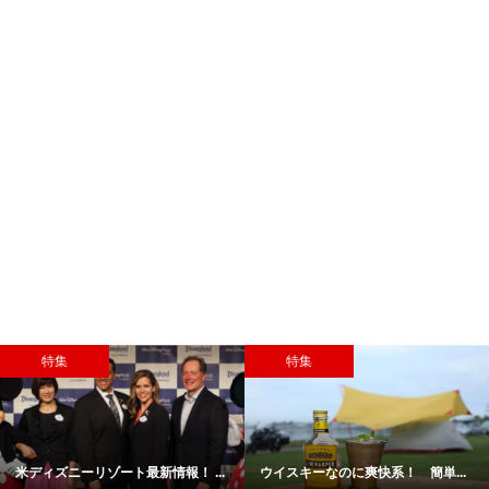
特集
特集
米ディズニーリゾート最新情報！ ...
ウイスキーなのに爽快系！ 簡単...