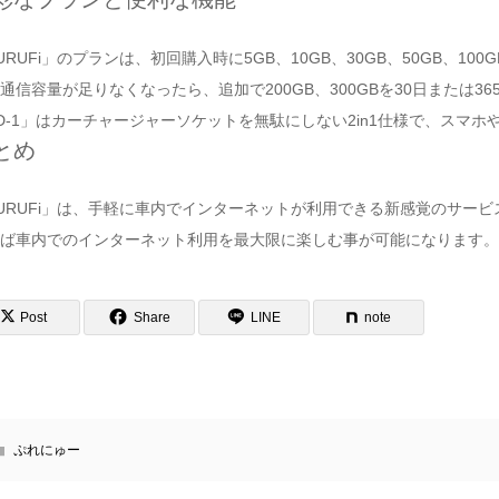
URUFi」のプランは、初回購入時に5GB、10GB、30GB、50GB、1
通信容量が足りなくなったら、追加で200GB、300GBを30日または3
D-1」はカーチャージャーソケットを無駄にしない2in1仕様で、スマ
とめ
URUFi」は、手軽に車内でインターネットが利用できる新感覚のサー
ば車内でのインターネット利用を最大限に楽しむ事が可能になります。
Post
Share
LINE
note
ぷれにゅー