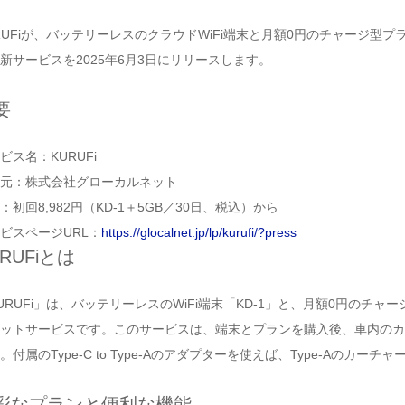
RUFiが、バッテリーレスのクラウドWiFi端末と月額0円のチャージ
新サービスを2025年6月3日にリリースします。
要
ビス名：KURUFi
元：株式会社グローカルネット
：初回8,982円（KD-1＋5GB／30日、税込）から
ビスページURL：
https://glocalnet.jp/lp/kurufi/?press
RUFiとは
URUFi」は、バッテリーレスのWiFi端末「KD-1」と、月額0円の
ットサービスです。このサービスは、端末とプランを購入後、車内のカ
。付属のType-C to Type-Aのアダプターを使えば、Type-Aの
彩なプランと便利な機能