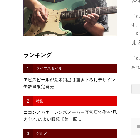
「K
す。
「K
ま
ランキング
「K
あれ
1
ライフスタイル
ヱビスビールが荒木飛呂彦描き下ろしデザイン
缶数量限定発売
2
特集
ニコンメガネ レンズメーカー直営店で作る“見
え心地”のよい眼鏡【第一回...
3
グルメ