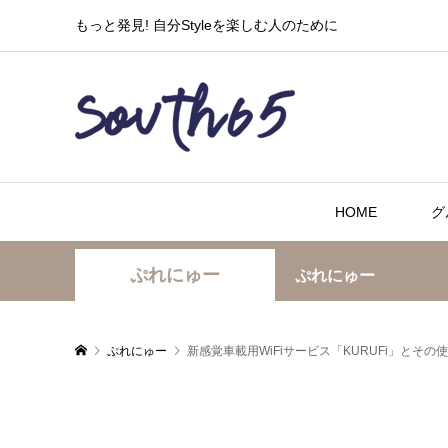
もっと発見! 自分Styleを楽しむ人のために
HOME
グ
ぷれにゅー
ぷれにゅー
ぷれにゅー
新感覚車載用WiFiサービス「KURUFi」とその