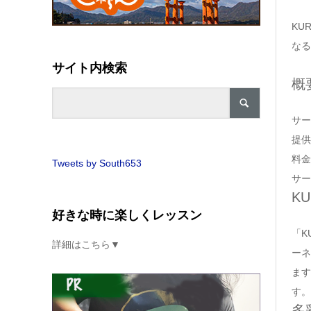
KU
なる
サイト内検索
概
サー
提供
料金
Tweets by South653
サー
KU
好きな時に楽しくレッスン
「K
詳細はこちら▼
ーネ
ます
す。
多