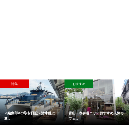
特集
おすすめ
＜編集部Aの取材日記＞潜水艦に
青山・表参道エリアおすすめ人気カ
遭...
フェ...