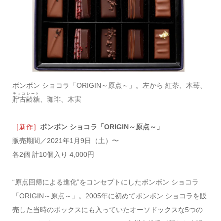
ボンボン ショコラ「ORIGIN～原点～」。左から 紅茶、木苺、
チョコレート
貯古齢糖
、珈琲、木実
［新作］
ボンボン ショコラ「ORIGIN～原点～」
販売期間／2021年1月9日（土）〜
各2個 計10個入り 4,000円
“原点回帰による進化”をコンセプトにしたボンボン ショコラ
「ORIGIN～原点～」。2005年に初めてボンボン ショコラを販
売した当時のボックスにも入っていたオーソドックスな5つの