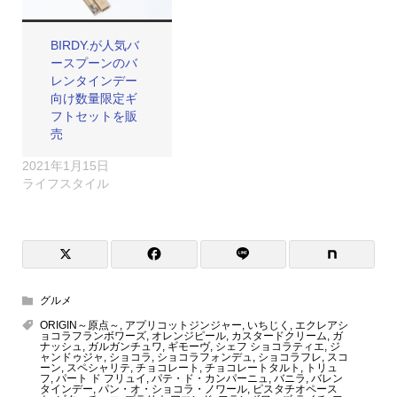
BIRDY.が人気バ
ースプーンのバ
レンタインデー
向け数量限定ギ
フトセットを販
売
2021年1月15日
ライフスタイル
グルメ
ORIGIN～原点～
,
アプリコットジンジャー
,
いちじく
,
エクレアシ
ョコラフランボワーズ
,
オレンジピール
,
カスタードクリーム
,
ガ
ナッシュ
,
ガルガンチュワ
,
ギモーヴ
,
シェフ ショコラティエ
,
ジ
ャンドゥジャ
,
ショコラ
,
ショコラフォンデュ
,
ショコラフレ
,
スコ
ーン
,
スペシャリテ
,
チョコレート
,
チョコレートタルト
,
トリュ
フ
,
パート ド フリュイ
,
パテ・ド・カンパーニュ
,
バニラ
,
バレン
タインデー
,
パン・オ・ショコラ・ノワール
,
ピスタチオペース