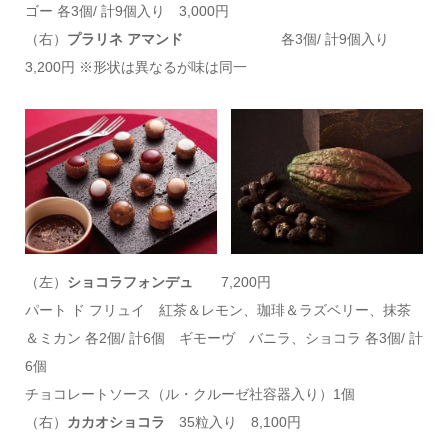
ゴー 各3個/ 計9個入り 3,000円
（右）
プラリネ アマンド
各3個/ 計9個入り
3,200円 ※形状は異なるが味は同一
（左）
ショコラフォンデュ
7,200円
パート ド フリュイ 紅茶＆レモン、珈琲＆ラズベリー、抹茶
＆ミカン 各2個/ 計6個 ギモーヴ バニラ、ショコラ 各3個/ 計
6個
チョコレートソース（ル・クルーゼ社容器入り）1個
（右）
カカオショコラ
35粒入り 8,100円