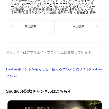
ト
,
ビターチョコ
,
プラリネ アマンド
,
フランボワーズ ライチ
,
フ
リュイ
,
フレーズ トマト
,
ベーカリー
,
ヘーゼルナッツ
,
ペストリ
ー
,
ボンボン ショコラ
,
マンゴー
,
モン・シェリ
,
ゆず
,
ル・クルー
ゼ
,
安納芋
,
山椒
,
市川幸雄
,
帝国ホテル 東京
,
抹茶＆ミカン
,
木実
,
木苺
,
珈琲
,
珈琲＆ラズベリー
,
紅茶
,
紅茶＆レモン
,
貯古齢糖
,
鰹梅
※当サイトはアフリエイトプログラムに参加しています。
PayPayポイントがもらえる・使えるグルメ予約サイト[PayPay
グルメ]
South65{公式}チャンネルはこちら☟