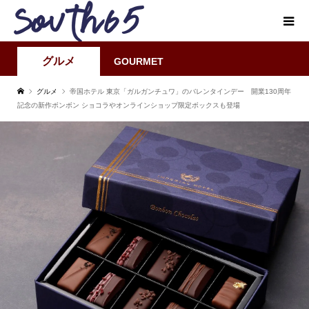
グルメ
GOURMET
グルメ
帝国ホテル 東京「ガルガンチュワ」のバレンタインデー 開業130周年
記念の新作ボンボン ショコラやオンラインショップ限定ボックスも登場