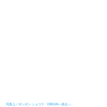
写真上／ボンボン ショコラ「ORIGIN～原点～」