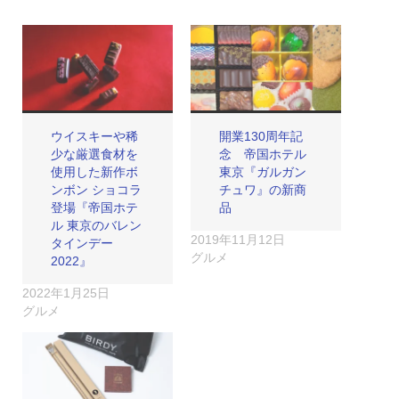
ウイスキーや稀
開業130周年記
少な厳選食材を
念 帝国ホテル
使用した新作ボ
東京『ガルガン
ンボン ショコラ
チュワ』の新商
登場『帝国ホテ
品
ル 東京のバレン
2019年11月12日
タインデー
グルメ
2022』
2022年1月25日
グルメ