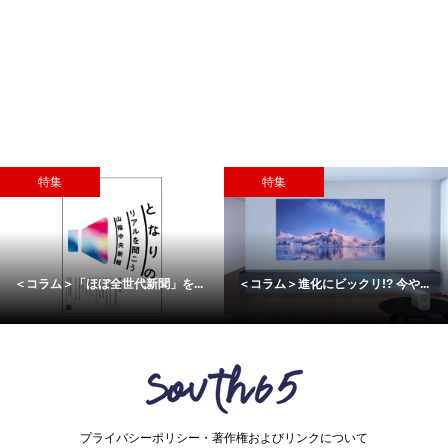
特集
おすすめ
 今や...
横浜みなとみらいの体験型エンタ...
新しいエストニアの魅力
プライバシーポリシー・著作権およびリンクについて