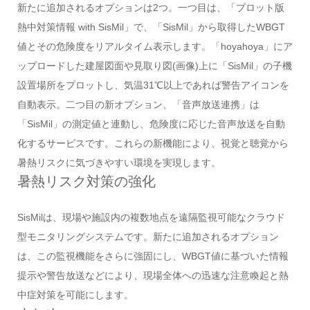
新たに追加されるオプションは2つ。一つ目は、「プロット版
熱中対策情報 with SisMil」で、「SisMil」から取得したWBGT
値とその危険度をリアルタイム表示します。「hoyahoya」にア
ップロードした建屋図面や見取り図(画像)上に「SisMil」の子機
設置場所をプロットし、気温31℃以上であれば警告アイコンを
自動表示。二つ目の新オプション、「音声放送連携」は
「SisMil」の測定値と連動し、危険度に応じた音声放送を自動
化するサービスです。これらの新機能により、視覚と聴覚から
暑熱リスクに気づきやすい環境を実現します。
暑熱リスク対策の強化
SisMilは、現場や施設内の複数地点を遠隔監視可能なクラウド
型モニタリングシステムです。新たに追加されるオプション
は、この監視機能をさらに強固にし、WBGT値に基づいた情報
提示や警告放送などにより、現場全体への迅速な注意喚起と熱
中症対策を可能にします。