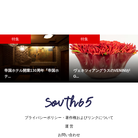
特集
特集
帝国ホテル開業130周年『帝国ホ
ヴェネツィアングラスのVENINIが
テ...
G...
プライバシーポリシー・著作権およびリンクについて
運 営
お問い合わせ