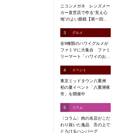
ニコンメガネ レンズメー
カー直営店で作る“見え心
地”のよい眼鏡【第一回...
3
グルメ
全9種類のハワイグルメが
ファミマに大集合 ファミ
リーマート「ハワイのお...
4
イベント
東京ミッドタウン八重洲
初の夏イベント「八重洲夜
市」を開催中
5
コラム
〈コラム〉肉の名店がこだ
わり抜いた逸品 舌の上で
とろけるハンバーグ