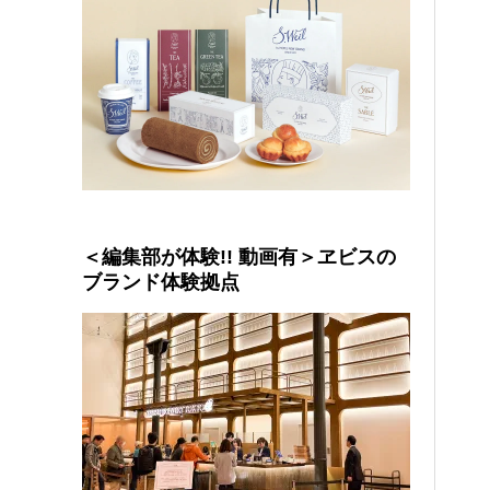
＜編集部が体験!! 動画有＞ヱビスの
ブランド体験拠点