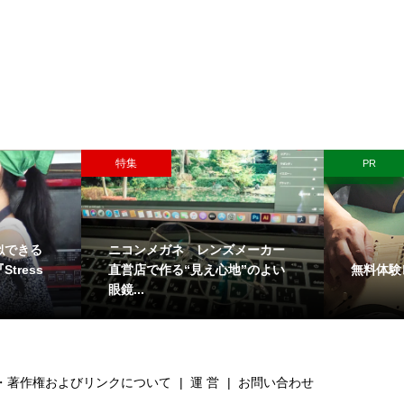
特集
PR
似できる
ニコンメガネ レンズメーカー
無料体験
tress
直営店で作る“見え心地”のよい
眼鏡...
・著作権およびリンクについて
運 営
お問い合わせ