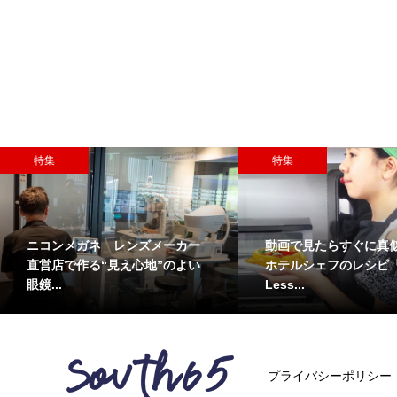
特集
特集
ニコンメガネ レンズメーカー
動画で見たらすぐに真
直営店で作る“見え心地”のよい
ホテルシェフのレシピ『S
眼鏡...
Less...
プライバシーポリシー