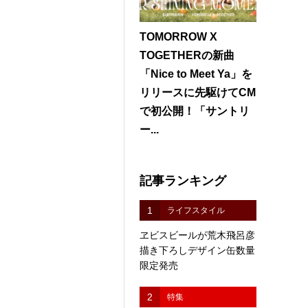
TOMORROW X
TOGETHERの新曲
「Nice to Meet Ya」を
リリースに先駆けてCM
で初公開！「サントリ
ー...
記事ランキング
1
ライフスタイル
ヱビスビールが荒木飛呂彦
描き下ろしデザイン缶数量
限定発売
2
特集