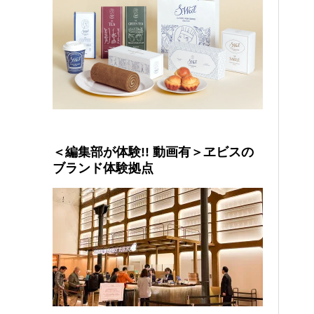
＜編集部が体験!! 動画有＞ヱビスの
ブランド体験拠点