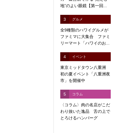
地”のよい眼鏡【第一回...
3
グルメ
全9種類のハワイグルメが
ファミマに大集合 ファミ
リーマート「ハワイのお...
4
イベント
東京ミッドタウン八重洲
初の夏イベント「八重洲夜
市」を開催中
5
コラム
〈コラム〉肉の名店がこだ
わり抜いた逸品 舌の上で
とろけるハンバーグ