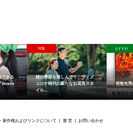
特集
おすすめ
似できる
桜の季節を楽しんで！ ウィズ
明智光秀
tress
コロナ時代の新たなお花見スタ
イル...
・著作権およびリンクについて
運 営
お問い合わせ