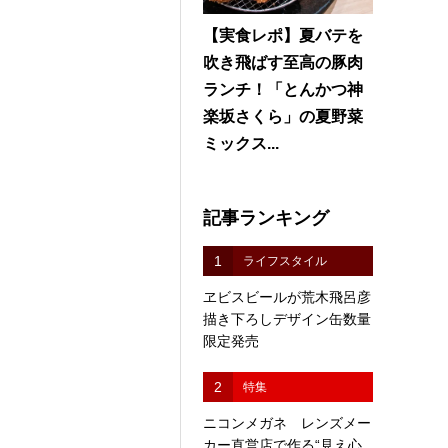
【実食レポ】夏バテを
吹き飛ばす至高の豚肉
ランチ！「とんかつ神
楽坂さくら」の夏野菜
ミックス...
記事ランキング
1
ライフスタイル
ヱビスビールが荒木飛呂彦
描き下ろしデザイン缶数量
限定発売
2
特集
ニコンメガネ レンズメー
カー直営店で作る“見え心