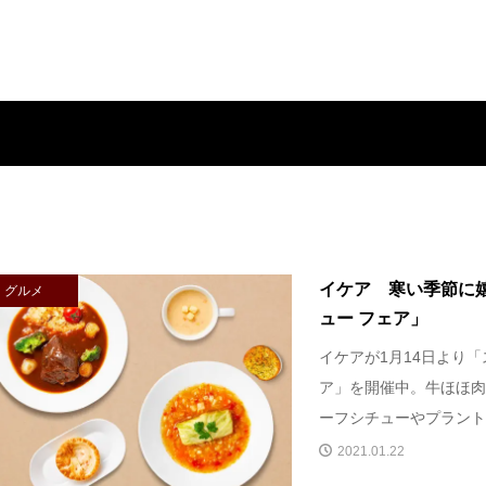
イケア 寒い季節に
グルメ
ュー フェア」
イケアが1月14日より「
ア」を開催中。牛ほほ肉
ーフシチューやプラントベ
2021.01.22