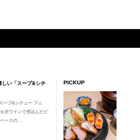
PICKUP
嬉しい「スープ&シチ
スープ&シチュー フェ
を赤ワインで煮込んだビ
ースの...