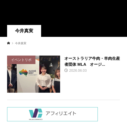
今井真実
今井真実
オーストラリア牛肉・羊肉生産
イベントリポ
者団体 MLA オージ...
2026.06.03