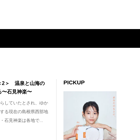
PICKUP
＜2＞ 温泉と山海の
る〜石見神楽〜
らしていたとされ、ゆか
する現在の島根県西部地
石見神楽は各地で...