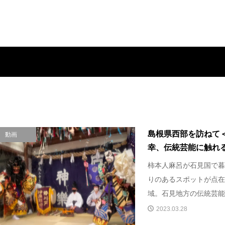
島根県西部を訪ねて
動画
幸、伝統芸能に触れ
柿本人麻呂が石見国で暮
りのあるスポットが点在
域。石見地方の伝統芸能・
2023.03.28