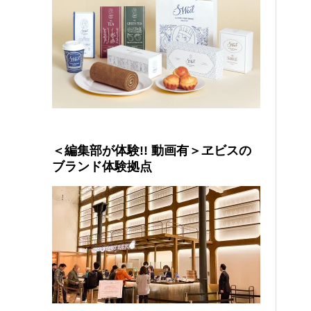
＜編集部が体験!! 動画有＞ヱビスの
ブランド体験拠点