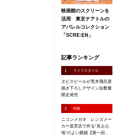
映画館のスクリーンを
活用 東京テアトルの
アパレルコレクション
「SCRE:EN」
記事ランキング
1
ライフスタイル
ヱビスビールが荒木飛呂彦
描き下ろしデザイン缶数量
限定発売
2
特集
ニコンメガネ レンズメー
カー直営店で作る“見え心
地”のよい眼鏡【第一回...