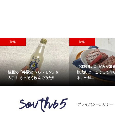
特集
特集
〈体験ルポ〉旨みが凝
話題の「檸檬堂 うらレモン」を
熟成肉は、こうして作
入手！ さっそく飲んでみた!!
る。〜加...
プライバシーポリシー