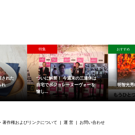
特集
おすすめ
縮された
ついに解禁！ 今週末の三連休は
明智光秀
られ
自宅でボジョレーヌーヴォーを
愉し...
・著作権およびリンクについて
運 営
お問い合わせ