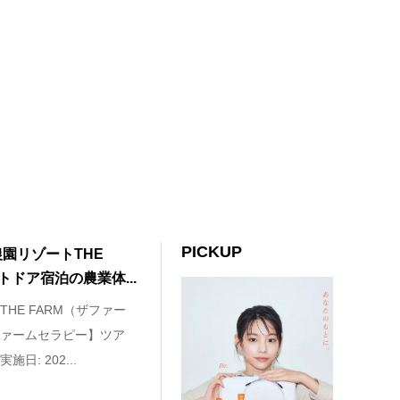
PICKUP
農園リゾートTHE
トドア宿泊の農業体...
HE FARM（ザファー
ァームセラピー】ツア
: 202...