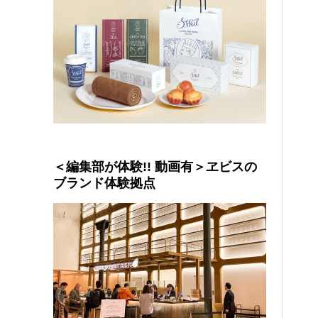
＜編集部が体験!! 動画有＞ヱビスの
ブランド体験拠点