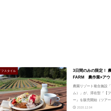
3日間のみの限定！ 
イフスタイル
FARM 農作業×アウ
農園リゾート複合施設「T
ム）」が、滞在型『【フ
ー』を販売開始（ツアー実施日
2020.12.04