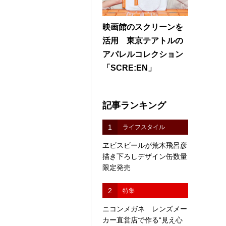
映画館のスクリーンを
活用 東京テアトルの
アパレルコレクション
「SCRE:EN」
記事ランキング
1
ライフスタイル
ヱビスビールが荒木飛呂彦
描き下ろしデザイン缶数量
限定発売
2
特集
ニコンメガネ レンズメー
カー直営店で作る“見え心