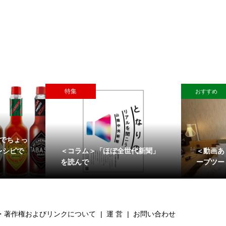
特集
おすすめ
」でちょっ
＜コラム＞「ほぼ全世代新聞」
＜動画あ
レシピで
を読んで
ープツー
・著作権およびリンクについて
運 営
お問い合わせ