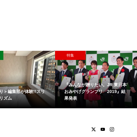
特集
『みんなが贈りたい。JR 東日本
り＞編集部が体験!!スリ
おみやげグランプリ 2019』結
リズム
果発表