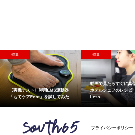
特集
特集
動画で見たらすぐに真
〈実機テスト〉脚用EMS運動器
ホテルシェフのレシピ『S
「もてケアFoot」を試してみた
Less...
プライバシーポリシー