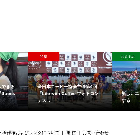
特集
おすすめ
似できる
全日本コーヒー協会主催第4回
新しいエ
tress
「Life with Coffee フォトコン
する
テス...
・著作権およびリンクについて
運 営
お問い合わせ