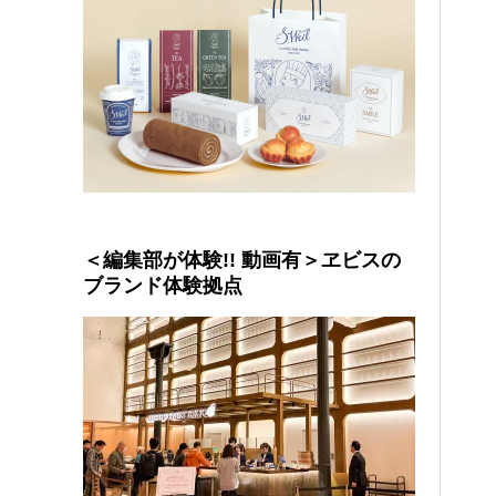
＜編集部が体験!! 動画有＞ヱビスの
ブランド体験拠点