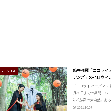
箱根強羅「ニコライ 
イフスタイル
デンズ」のハロウィン 
「ニコライ バーグマン 
月30日までの期間、ハ
箱根強羅の大自然にある園
2022.10.07