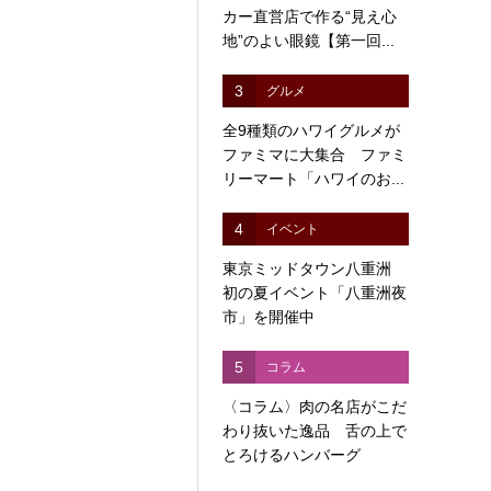
カー直営店で作る“見え心
地”のよい眼鏡【第一回...
3
グルメ
全9種類のハワイグルメが
ファミマに大集合 ファミ
リーマート「ハワイのお...
4
イベント
東京ミッドタウン八重洲
初の夏イベント「八重洲夜
市」を開催中
5
コラム
〈コラム〉肉の名店がこだ
わり抜いた逸品 舌の上で
とろけるハンバーグ