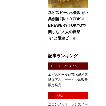
ヱビスビール×矢沢あい
共創第2弾！ YEBISU
BREWERY TOKYOで
楽しむ“大人の夏祭
り”と限定ビール
記事ランキング
1
ライフスタイル
ヱビスビールが荒木飛呂彦
描き下ろしデザイン缶数量
限定発売
2
特集
ニコンメガネ レンズメー