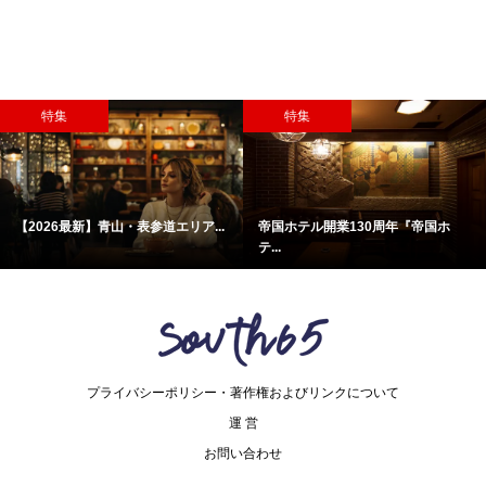
特集
特集
【2026最新】青山・表参道エリア...
帝国ホテル開業130周年『帝国ホ
テ...
プライバシーポリシー・著作権およびリンクについて
運 営
お問い合わせ