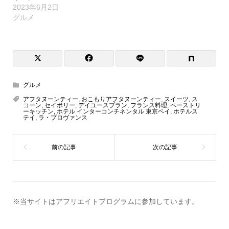
2023年6月2日
グルメ
グルメ
アフタヌーンティー
,
おこもりアフタヌーンティー
,
スイーツ
,
ス
コーン
,
セイボリー
,
デイユースプラン
,
フランス料理
,
ペーストリ
ーキッチン
,
ホテル インターコンチネンタル 東京ベイ
,
ホテルス
テイ
,
ラ・プロヴァンス
※当サイトはアフリエイトプログラムに参加しています。