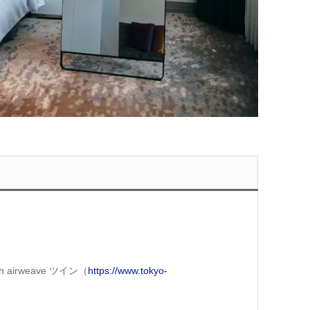
airweave ツイン（
https://www.tokyo-