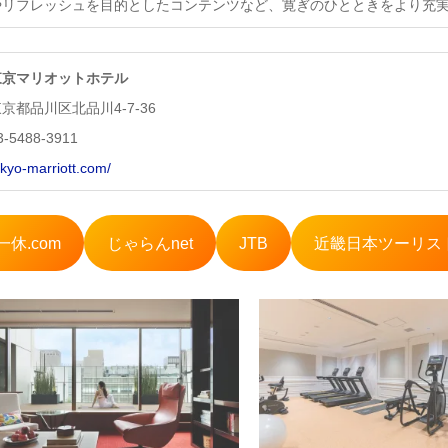
やリフレッシュを目的としたコンテンツなど、寛ぎのひとときをより充
東京マリオットホテル
京都品川区北品川4-7-36
3-5488-3911
okyo-marriott.com/
一休.com
じゃらんnet
JTB
近畿日本ツーリス