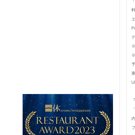
・
P
東
U
「
「