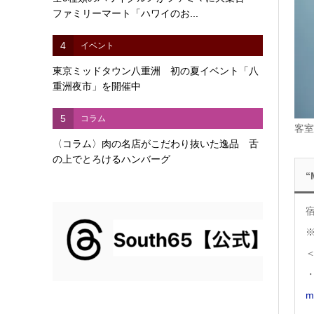
ファミリーマート「ハワイのお...
4
イベント
東京ミッドタウン八重洲 初の夏イベント「八
重洲夜市」を開催中
5
コラム
客室
〈コラム〉肉の名店がこだわり抜いた逸品 舌
の上でとろけるハンバーグ
“
宿
※
・
m