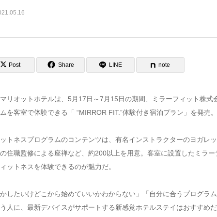
021.05.16
Post
Share
LINE
note
マリオットホテルは、5月17日～7月15日の期間、ミラーフィット株
ムを客室で体験できる「 “MIRROR FIT.”体験付き宿泊プラン」を発売
ットネスプログラムのコンテンツは、有名インストラクターのヨガレッ
の住職監修による座禅など、約200以上を用意。客室に設置したミラ
ィットネスを体験できるのが魅力だ。
かしたいけどこから始めていいかわからない」「自分に合うプログラム
う人に、最新デバイスがサポートする新感覚ホテルステイはおすすめだ