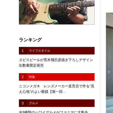
ランキング
1
ライフスタイル
ヱビスビールが荒木飛呂彦描き下ろしデザイン
缶数量限定発売
2
特集
ニコンメガネ レンズメーカー直営店で作る“見
え心地”のよい眼鏡【第一回...
3
グルメ
全9種類のハワイグルメがファミマに大集合