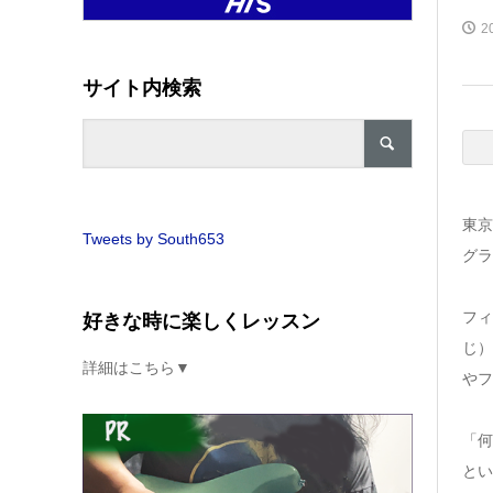
2
サイト内検索
東京
Tweets by South653
グラ
フィ
好きな時に楽しくレッスン
じ）
詳細はこちら▼
やフ
「何
とい