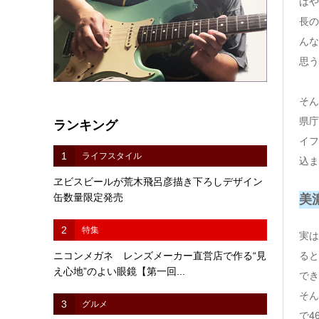
はや
長の
んな
思う
そん
県庁
ランキング
イフ
1
ライフスタイル
込ま
ヱビスビールが荒木飛呂彦描き下ろしデザイン
缶数量限定発売
美
2
特集
実は
ニコンメガネ レンズメーカー直営店で作る“見
ると
え心地”のよい眼鏡【第一回...
でき
そん
3
グルメ
で4