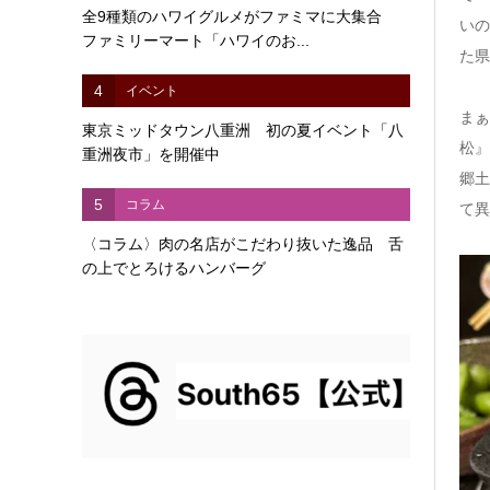
全9種類のハワイグルメがファミマに大集合
いの
ファミリーマート「ハワイのお...
た県
4
イベント
まぁ
東京ミッドタウン八重洲 初の夏イベント「八
松』
重洲夜市」を開催中
郷土
5
コラム
て異
〈コラム〉肉の名店がこだわり抜いた逸品 舌
の上でとろけるハンバーグ