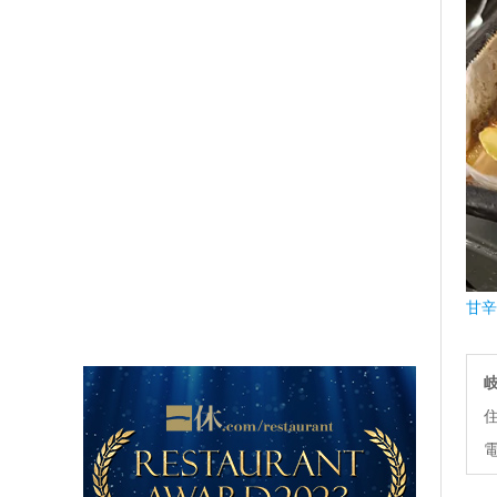
甘辛
住
電