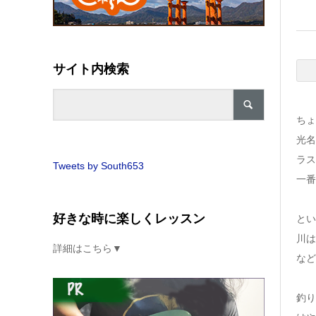
サイト内検索
ちょ
光名
ラス
Tweets by South653
一番
好きな時に楽しくレッスン
とい
川は
詳細はこちら▼
など
釣り