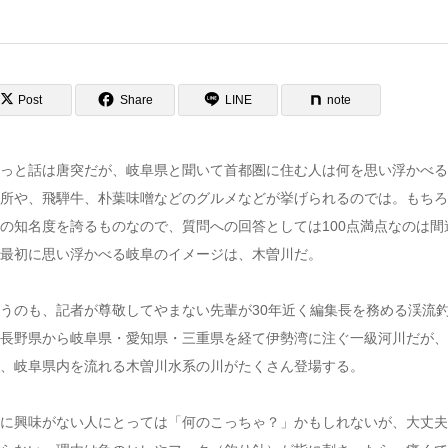
Post
Share
LINE
note
っと話は唐突だが、岐阜県と聞いて首都圏に住む人は何を思い浮かべる
所や、飛騨牛、朴葉味噌などのグルメなどが挙げられるのでは。もちろ
の知名度を誇るものなので、質問への回答としては100点満点なのは
最初に思い浮かべる岐阜のイメージは、木曽川だ。
うのも、記者が尊敬してやまない先輩が30年近く編集長を務める渓流釣り
長野県から岐阜県・愛知県・三重県を経て伊勢湾に注ぐ一級河川だが、
、岐阜県内を流れる木曽川水系の川がたくさん登場する。
に興味がない人にとっては「何のこっちゃ？」かもしれないが、大丈夫