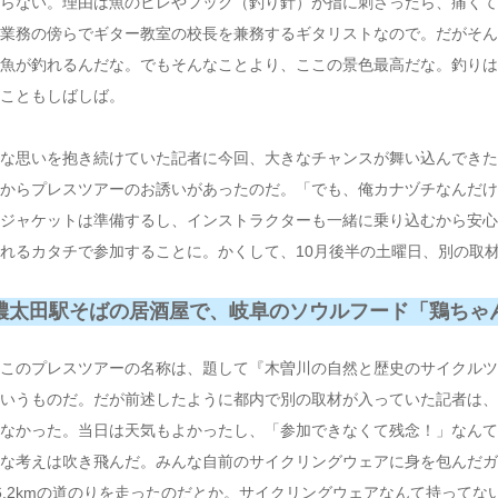
らない。理由は魚のヒレやフック（釣り針）が指に刺さったら、痛くてギ
業務の傍らでギター教室の校長を兼務するギタリストなので。だがそんな
魚が釣れるんだな。でもそんなことより、ここの景色最高だな。釣りは
こともしばしば。
な思いを抱き続けていた記者に今回、大きなチャンスが舞い込んできた
からプレスツアーのお誘いがあったのだ。「でも、俺カナヅチなんだけ
ジャケットは準備するし、インストラクターも一緒に乗り込むから安心
れるカタチで参加することに。かくして、10月後半の土曜日、別の取
濃太田駅そばの居酒屋で、岐阜のソウルフード「鶏ちゃ
このプレスツアーの名称は、題して『木曽川の自然と歴史のサイクルツ
いうものだ。だが前述したように都内で別の取材が入っていた記者は、
なかった。当日は天気もよかったし、「参加できなくて残念！」なんて
な考えは吹き飛んだ。みんな自前のサイクリングウェアに身を包んだガ
6.2kmの道のりを走ったのだとか。サイクリングウェアなんて持って