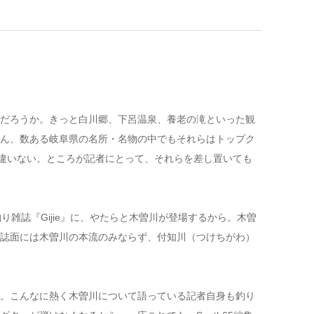
だろうか。きっと白川郷、下呂温泉、養老の滝といった観
ん、数ある岐阜県の名所・名物の中でもそれらはトップク
間違いない。ところが記者にとって、それらを差し置いても
雑誌『Gijie』に、やたらと木曽川が登場するから。木曽
誌面には木曽川の本流のみならず、付知川（つけちがわ）
。こんなに熱く木曽川について語っている記者自身も釣り