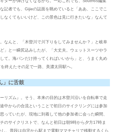
ターが弾けなくなるから。一応これでも、South65編集
記者でも、Gijieの誌面を眺めていると「ああ、ここでこ
しなくてもいいけど、この景色は見に行きたいな」なんて
。なんと、「木曽川で川下りをしてみませんか？」と岐阜
ど」と一瞬尻込みしたが、「大丈夫。ウェットスーツやラ
して。海パンだけ持ってくればいいから」と、うまく丸め
材を終えたその足で一路、美濃太田駅へ。
ん」に舌鼓
ーリズム』。そう、本来の目的は木曽川沿いを自転車で走
途中からの合流ということで初日のサイクリングには参加
思っていたが、現地に到着して他の参加者に会った瞬間、
チのサイクリストで、なんと初日は朝9時から夕方17時ま
ないし、普段は自宅から駅まで電動ママチャリで移動するくら