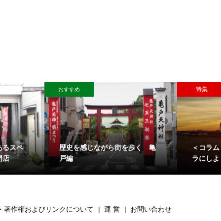
特集
おすすめ
あるスペ
歴史を感じながら街を歩く 亀
＜コラム
門店
戸編
ラにしよ
・著作権およびリンクについて
運 営
お問い合わせ