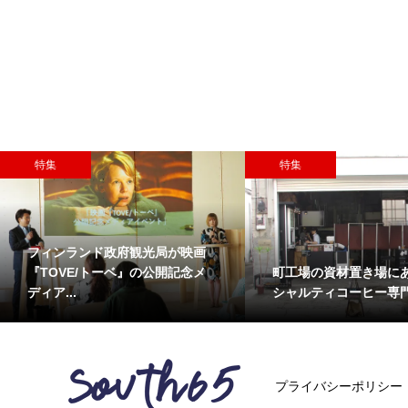
特集
特集
フィンランド政府観光局が映画
町工場の資材置き場に
『TOVE/トーベ』の公開記念メ
シャルティコーヒー専
ディア...
プライバシーポリシー