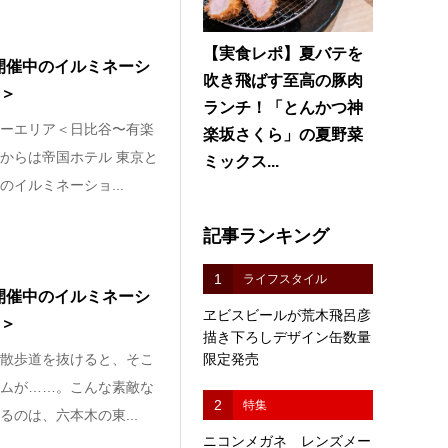
【実食レポ】夏バテを
開催中のイルミネーシ
吹き飛ばす至高の豚肉
3＞
ランチ！「とんかつ神
ーエリア＜日比谷〜有楽
楽坂さくら」の夏野菜
からは帝国ホテル 東京と
ミックス...
イルミネーショ...
記事ランキング
1
ライフスタイル
開催中のイルミネーシ
ヱビスビールが荒木飛呂彦
2＞
描き下ろしデザイン缶数量
限定発売
散歩道を抜けると、そこ
ムが……。こんな素敵な
2
特集
のは、六本木の東...
ニコンメガネ レンズメー