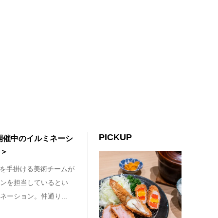
PICKUP
開催中のイルミネーシ
4＞
等を手掛ける美術チームが
ンを担当しているとい
ーション。仲通り...