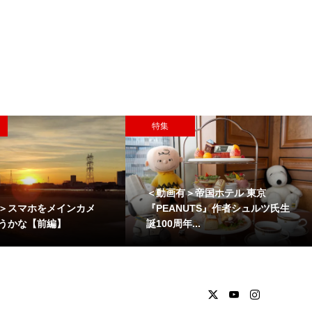
特集
＜動画有＞帝国ホテル 東京
＞スマホをメインカメ
『PEANUTS』作者シュルツ氏生
うかな【前編】
誕100周年...