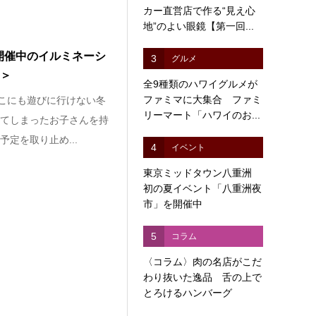
カー直営店で作る“見え心
地”のよい眼鏡【第一回...
開催中のイルミネーシ
3
グルメ
1＞
全9種類のハワイグルメが
ファミマに大集合 ファミ
どこにも遊びに行けない冬
リーマート「ハワイのお...
てしまったお子さんを持
定を取り止め...
4
イベント
東京ミッドタウン八重洲
初の夏イベント「八重洲夜
市」を開催中
5
コラム
〈コラム〉肉の名店がこだ
わり抜いた逸品 舌の上で
とろけるハンバーグ