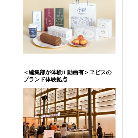
＜編集部が体験!! 動画有＞ヱビスの
ブランド体験拠点