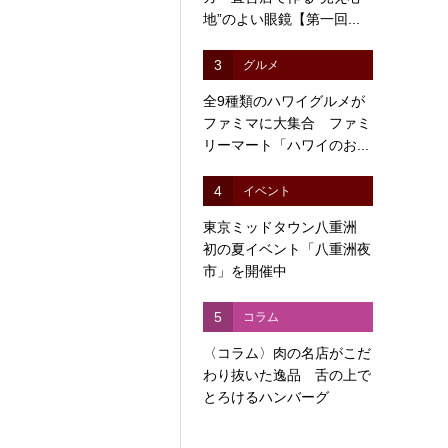
地”のよい眼鏡【第一回...
3
グルメ
全9種類のハワイグルメが
ファミマに大集合 ファミ
リーマート「ハワイのお...
4
イベント
東京ミッドタウン八重洲
初の夏イベント「八重洲夜
市」を開催中
5
コラム
〈コラム〉肉の名店がこだ
わり抜いた逸品 舌の上で
とろけるハンバーグ