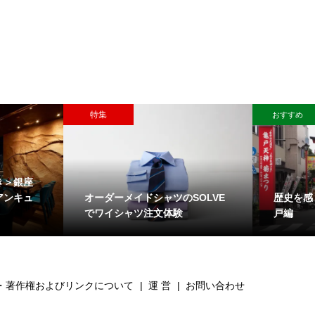
特集
おすすめ
き＞銀座
オーダーメイドシャツのSOLVE
歴史を感
アンキュ
でワイシャツ注文体験
戸編
・著作権およびリンクについて
運 営
お問い合わせ