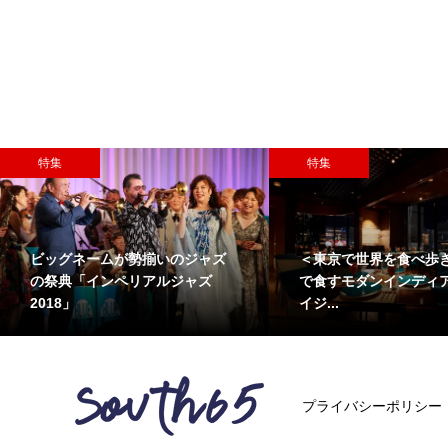
特集
特集
ビッグネームが勢揃いのジャズ
＜東京で世界を食べ歩
の祭典「インペリアルジャズ
で食すモダンインディ
2018」
イジ...
プライバシーポリシー