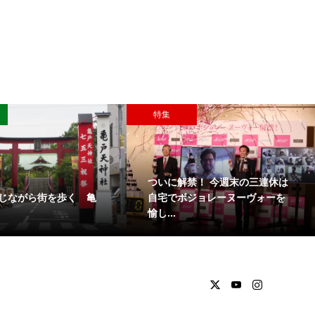
特集
ついに解禁！ 今週末の三連休は
じながら街を歩く 亀
自宅でボジョレーヌーヴォーを
愉し...