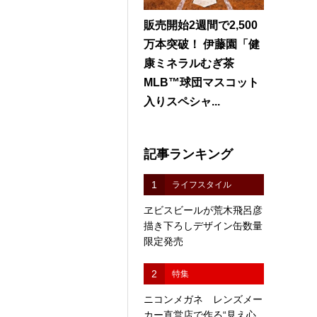
販売開始2週間で2,500
万本突破！ 伊藤園「健
康ミネラルむぎ茶
MLB™球団マスコット
入りスペシャ...
記事ランキング
1
ライフスタイル
ヱビスビールが荒木飛呂彦
描き下ろしデザイン缶数量
限定発売
2
特集
ニコンメガネ レンズメー
カー直営店で作る“見え心