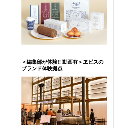
＜編集部が体験!! 動画有＞ヱビスの
ブランド体験拠点