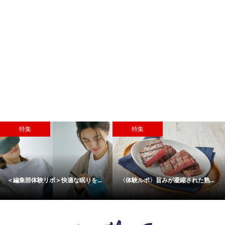
特集
特集
＜編集部体験リポ＞快適な眠りを...
〈体験ルポ〉旨みが凝縮された熟...