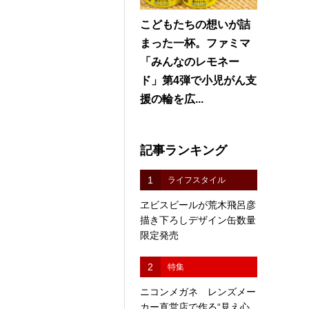
こどもたちの想いが詰
まった一杯。ファミマ
「みんなのレモネー
ド」第4弾で小児がん支
援の輪を広...
記事ランキング
1
ライフスタイル
ヱビスビールが荒木飛呂彦
描き下ろしデザイン缶数量
限定発売
2
特集
ニコンメガネ レンズメー
カー直営店で作る“見え心