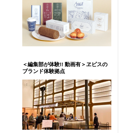
＜編集部が体験!! 動画有＞ヱビスの
ブランド体験拠点