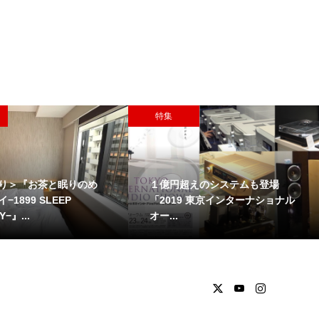
特集
り＞『お茶と眠りのめ
１億円超えのシステムも登場
−1899 SLEEP
「2019 東京インターナショナル
−』...
オー...