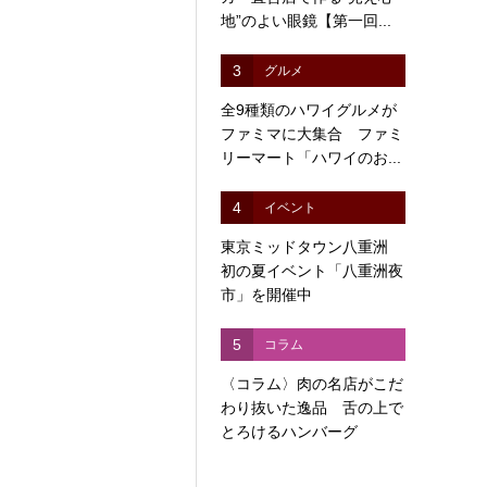
地”のよい眼鏡【第一回...
3
グルメ
全9種類のハワイグルメが
ファミマに大集合 ファミ
リーマート「ハワイのお...
4
イベント
東京ミッドタウン八重洲
初の夏イベント「八重洲夜
市」を開催中
5
コラム
〈コラム〉肉の名店がこだ
わり抜いた逸品 舌の上で
とろけるハンバーグ