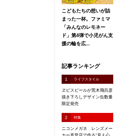
こどもたちの想いが詰
まった一杯。ファミマ
「みんなのレモネー
ド」第4弾で小児がん支
援の輪を広...
記事ランキング
1
ライフスタイル
ヱビスビールが荒木飛呂彦
描き下ろしデザイン缶数量
限定発売
2
特集
ニコンメガネ レンズメー
カー直営店で作る“見え心