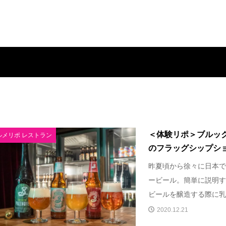
＜体験リポ＞ブルッ
ルメリポ レストラン
のフラッグシップショッ
昨夏頃から徐々に日本で
ービール。簡単に説明す
ビールを醸造する際に乳酸
2020.12.21