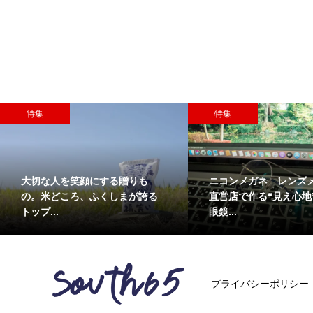
特集
特集
大切な人を笑顔にする贈りも
ニコンメガネ レンズ
の。米どころ、ふくしまが誇る
直営店で作る“見え心地
トップ...
眼鏡...
プライバシーポリシー