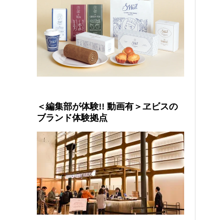
＜編集部が体験!! 動画有＞ヱビスの
ブランド体験拠点