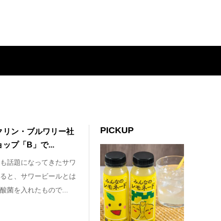
PICKUP
クリン・ブルワリー社
プ「B」で...
も話題になってきたサワ
ると、サワービールとは
菌を入れたもので...