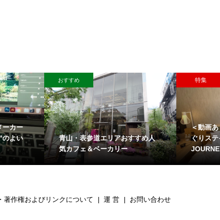
特集
おすすめ
メーカー
＜動画あ
青山・表参道エリアおすすめ人
”のよい
ぐりステイ
気カフェ＆ベーカリー
JOURNEY
・著作権およびリンクについて
運 営
お問い合わせ