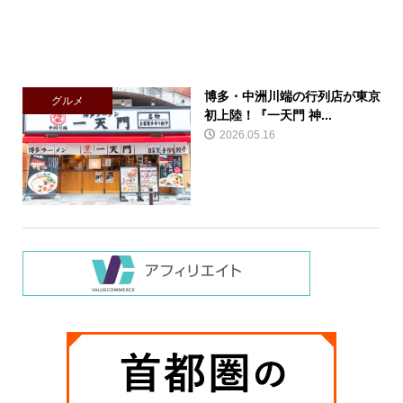
博多・中洲川端の行列店が東京
グルメ
初上陸！『一天門 神...
2026.05.16