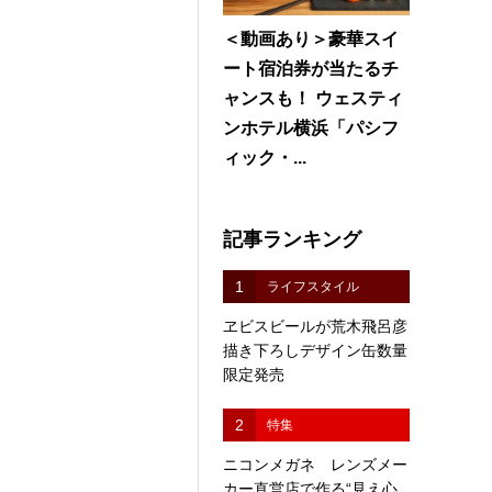
＜動画あり＞豪華スイ
ート宿泊券が当たるチ
ャンスも！ ウェスティ
ンホテル横浜「パシフ
ィック・...
記事ランキング
1
ライフスタイル
ヱビスビールが荒木飛呂彦
描き下ろしデザイン缶数量
限定発売
2
特集
ニコンメガネ レンズメー
カー直営店で作る“見え心