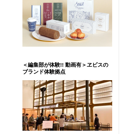
＜編集部が体験!! 動画有＞ヱビスの
ブランド体験拠点