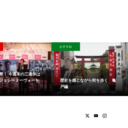
おすすめ
禁！ 今週末の三連休は
歴史を感じながら街を歩く 亀
ジョレーヌーヴォーを
戸編