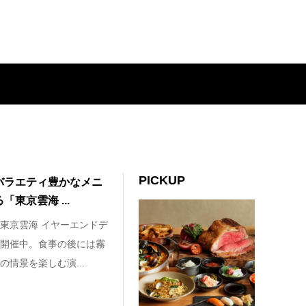
PICKUP
バラエティ豊かなメニ
東京雲海 ...
東京雲海 イヤーエンドデ
開催中。食事の後には霧
情景を楽しむ演...