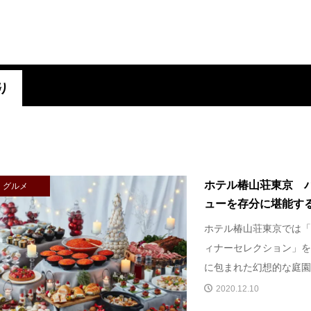
り
ホテル椿山荘東京 
グルメ
ューを存分に堪能する「
ホテル椿山荘東京では「
ィナーセレクション」を
に包まれた幻想的な庭園の
2020.12.10