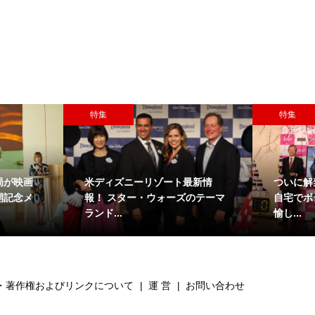
特集
特集
局が映画
米ディズニーリゾート最新情
ついに解
開記念メ
報！ スター・ウォーズのテーマ
自宅でボ
ランド...
愉し...
・著作権およびリンクについて
運 営
お問い合わせ